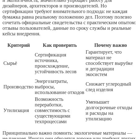
и экологичность, значительно упрощает работу для
дизайнеров, архитекторов и производителей. Но
сертификации требуют внимательного подхода: не каждая
бумажка равна реальному положению дел. Поэтому полезно
сочетать официальные свидетельства с практическим опытом:
отзывы пользователей, данные по сроку службы и реальные
кейсы внедрения.
Критерий
Как проверить
Почему важно
Гарантирует, что
Сертификация
материал не
источника,
Сырьё
способствует вырубке
происхождение,
и деградации
устойчивость лесов
экосистем
Энергозатраты,
Снижает углеродный
Производство
выбросы,
след изделия
использование отходов
Возможность
Уменьшает
переработки,
долгосрочные отходы
Утилизация
совместимость с
и расходы на
существующими
утилизацию
техпроцессами
Принципиально важно помнить: экологичные материалы —
не панацея. Иногда они обходятся дороже или требуют других