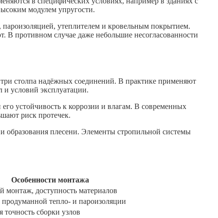
меняются в специфических условиях, например в зданиях с
высоким модулем упругости.
, пароизоляцией, утеплителем и кровельным покрытием.
от. В противном случае даже небольшие несогласованности
 три столпа надёжных соединений. В практике применяют
л и условий эксплуатации.
 его устойчивость к коррозии и влагам. В современных
ьшают риск протечек.
а и образования плесени. Элементы стропильной системы
Особенности монтажа
й монтаж, доступность материалов
т продуманной тепло- и пароизоляции
 точность сборки узлов