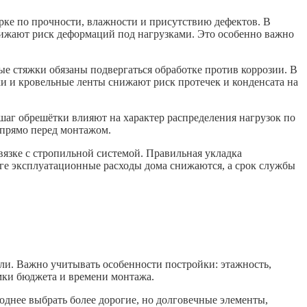
арке по прочности, влажности и присутствию дефектов. В
нижают риск деформаций под нагрузками. Это особенно важно
е стяжки обязаны подвергаться обработке против коррозии. В
ки и кровельные ленты снижают риск протечек и конденсата на
шаг обрешётки влияют на характер распределения нагрузок по
 прямо перед монтажом.
вязке с стропильной системой. Правильная укладка
ге эксплуатационные расходы дома снижаются, а срок службы
вли. Важно учитывать особенности постройки: этажность,
амки бюджета и времени монтажа.
однее выбрать более дорогие, но долговечные элементы,