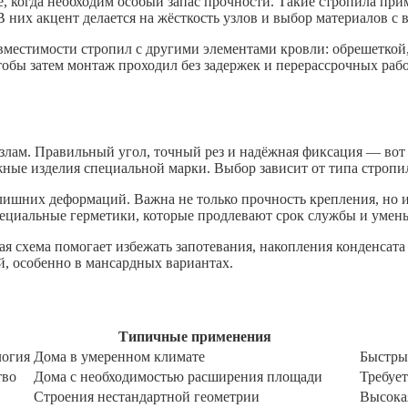
 когда необходим особый запас прочности. Такие стропила при
их акцент делается на жёсткость узлов и выбор материалов с 
вместимости стропил с другими элементами кровли: обрешеткой
тобы затем монтаж проходил без задержек и перерассрочных раб
злам. Правильный угол, точный рез и надёжная фиксация — вот
жные изделия специальной марки. Выбор зависит от типа стропи
лишних деформаций. Важна не только прочность крепления, но и
пециальные герметики, которые продлевают срок службы и умен
ая схема помогает избежать запотевания, накопления конденсат
, особенно в мансардных вариантах.
Типичные применения
логия
Дома в умеренном климате
Быстры
тво
Дома с необходимостью расширения площади
Требуе
Строения нестандартной геометрии
Высокая