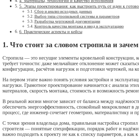
4. Материалы, технологии и качество исполнения
5. Этапы проектирования: как выстроить путь от идеи к готов
Сбор и анализ исходных данных
Выбор типа стропильной системы и параметров
Разработка чертежной документации
Контроль качества монтажа и ввод в эксплуатацию
6. Практические аспекты и кейсы
1. Что стоит за словом стропила и заче
Стропила — это несущие элементы кровельной конструкции, кото
требует точности: даже мельчайшее отклонение может сказать
конфигурации, расчётов нагрузок и подготовки чертежей, на к
На первом этапе важно понять условия застройки и эксплуатац
нагрузки. Грамотное проектирование начинается с анализа эт
материалов, скорость монтажа, стоимость и возможность ремон
В реальной жизни многое зависит от баланса между надёжност
обеспечить энергоэффективность, спокойный микроклимат в д
процесс, где инженер сочетает геометрию, материалистику и п
С точки зрения владельца дома, правильная настройка стропил
строителя — понятные спецификации, порядок работ и надёжны
важно подходить к проекту не как к списку параметров, а как к