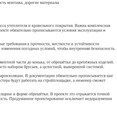
сть монтажа, дорогие материалы
масса утеплителя и кровельного покрытия. Важна комплексная
роекте обязательно прописываются условия эксплуатации и
е требования к прочности, жесткости и устойчивости
 изменения погодных условий, чтобы внутренняя безопасность
ментной части до конька, от обрешётки до крепёжных изделий.
сто набором брусьев, а целостной, выверенной системой.
 пароизоляции. В документации обязательно прописывается шаг
астера будут работать на стройплощадке, а инженер сможет
щине и форме обрешётки. В проекте это отражается точной
ность. Продуманное проектирование исключает недоразумения