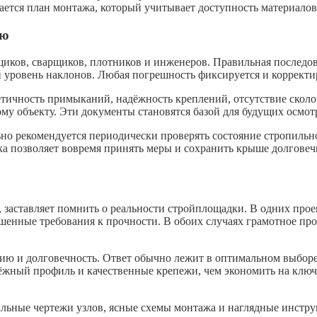
ается план монтажа, который учитывает доступность материалов,
ию
иков, сварщиков, плотников и инженеров. Правильная последов
и уровень наклонов. Любая погрешность фиксируется и корректи
тичность примыканий, надёжность креплений, отсутствие сколо
у объекту. Эти документы становятся базой для будущих осмот
но рекомендуется периодически проверять состояние стропильно
ка позволяет вовремя принять меры и сохранить крыше долговеч
, заставляет помнить о реальности стройплощадки. В одних про
шенные требования к прочности. В обоих случаях грамотное пр
ию и долговечность. Ответ обычно лежит в оптимальном выборе
ёжный профиль и качественные крепежи, чем экономить на ключ
льные чертежи узлов, ясные схемы монтажа и наглядные инструк