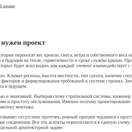
ой крыше
м нужен проект
рые переносят вес кровли, снега, ветра и собственного веса на
ся в будущем на тепле, герметичности и сроке службы крыши. П
оторых будет ясно видно, как каждый элемент взаимодействует с
ии. Климат региона, высота местности, тип грунта, наличие сос
их факторов и формулирования требований к системе стропил. З
та в будущем.
ью и экономией. Выбирая схему стропильной системы, инженер 
оме и простоту обслуживания. Именно поэтому проектирование 
рактику монтажа.
 означает отсутствие протечек, ровный прогрев чердачного прос
е соединения. Все эти аспекты переплетаются в единую схему, 
 цельной архитектурной задаче.