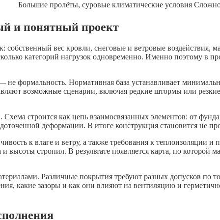
Большие пролёты, суровые климатические условия
Сложно
ный и понятный проект
к: собственный вес кровли, снеговые и ветровые воздействия, 
есколько категорий нагрузок одновременно. Именно поэтому в п
 не формальность. Нормативная база устанавливает минимальны
авляют возможные сценарии, включая редкие штормы или резкие
 Схема строится как цепь взаимосвязанных элементов: от фунда
доточенной деформации. В итоге конструкция становится не про
ивость к влаге и ветру, а также требования к теплоизоляции и
и высоты стропил. В результате появляется карта, по которой м
ериалами. Различные покрытия требуют разных допусков по тол
ния, какие зазоры и как они влияют на вентиляцию и герметич
исполнения