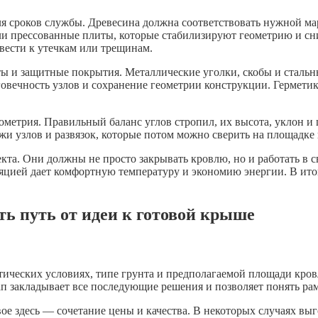
для сроков службы. Древесина должна соответствовать нужной м
ли прессованные плиты, которые стабилизируют геометрию и с
вести к утечкам или трещинам.
 и защитные покрытия. Металлические уголки, скобы и стальны
говечность узлов и сохранение геометрии конструкции. Гермети
метрия. Правильный баланс углов стропил, их высота, уклон и 
жи узлов и развязок, которые потом можно сверить на площадке
та. Они должны не просто закрывать кровлю, но и работать в с
яцией дает комфортную температуру и экономию энергии. В ито
ть путь от идеи к готовой крыше
атических условиях, типе грунта и предполагаемой площади кро
тап закладывает все последующие решения и позволяет понять р
е здесь — сочетание цены и качества. В некоторых случаях выг