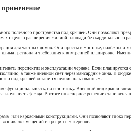
х применение
ого полезного пространства под крышей. Они позволяют превра
домах с целью расширения жилиой площади без кардинального ра
рация для частных домов. Они просты в монтаже, надёжны и хо
 климат региона и требования к внутренней планировке. Именно
тывать перспективы эксплуатации чердака. Если планируется ег
изоляцию, а также дневной свет через мансардные окна. В бюд
нство под крышей останется недоиспользованным.
ко функциональность, но и эстетику. Внешний вид крыши влияет
азительность фасада. В итоге инженерное решение становится ч
рама- или каркасными конструкциями. Они позволяют гибко пере
е возникало смещений и трещин в материале.