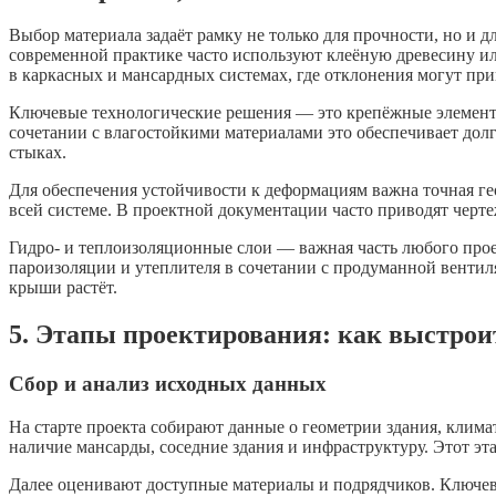
Выбор материала задаёт рамку не только для прочности, но и 
современной практике часто используют клеёную древесину и
в каркасных и мансардных системах, где отклонения могут при
Ключевые технологические решения — это крепёжные элементы
сочетании с влагостойкими материалами это обеспечивает дол
стыках.
Для обеспечения устойчивости к деформациям важна точная гео
всей системе. В проектной документации часто приводят черте
Гидро- и теплоизоляционные слои — важная часть любого проек
пароизоляции и утеплителя в сочетании с продуманной вентил
крыши растёт.
5. Этапы проектирования: как выстрои
Сбор и анализ исходных данных
На старте проекта собирают данные о геометрии здания, клим
наличие мансарды, соседние здания и инфраструктуру. Этот э
Далее оценивают доступные материалы и подрядчиков. Ключево