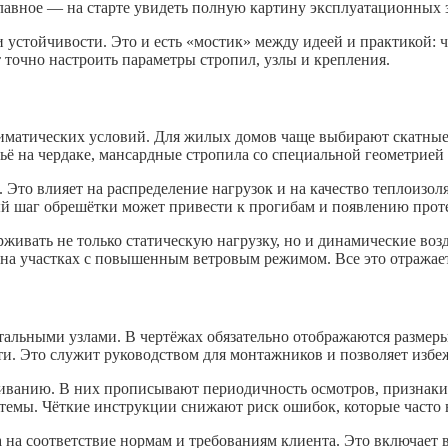
авное — на старте увидеть полную картину эксплуатационных з
и устойчивости. Это и есть «мостик» между идеей и практикой: 
 точно настроить параметры стропил, узлы и крепления.
лиматических условий. Для жилых домов чаще выбирают скатны
ьё на чердаке, мансардные стропила со специальной геометрией
. Это влияет на распределение нагрузок и на качество теплоиз
й шаг обрешётки может привести к прогибам и появлению прот
ивать не только статическую нагрузку, но и динамические возд
а участках с повышенным ветровым режимом. Все это отражает
етальными узлами. В чертёжах обязательно отображаются размер
и. Это служит руководством для монтажников и позволяет избе
иванию. В них прописывают периодичность осмотров, признаки 
темы. Чёткие инструкции снижают риск ошибок, которые часто 
 на соответствие нормам и требованиям клиента. Это включает 