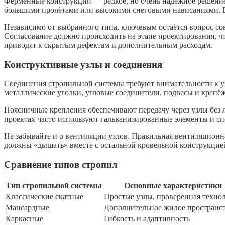
Ферменные конструкции — редкое, но очень надёжное решение,
большими пролётами или высокими снеговыми нависаниями. В н
Независимо от выбранного типа, ключевым остаётся вопрос со
Согласование должно происходить на этапе проектирования, ч
приводят к скрытым дефектам и дополнительным расходам.
Конструктивные узлы и соединения
Соединения стропильной системы требуют внимательности к у
металлические уголки, угловые соединители, подвесы и крепё
Поясничные крепления обеспечивают передачу через узлы без 
проектах часто используют гальванизированные элементы и с
Не забывайте и о вентиляции узлов. Правильная вентиляционн
должны «дышать» вместе с остальной кровельной конструкцией
Сравнение типов стропил
Тип стропильной системы
Основные характеристики
Классические скатные
Простые узлы, проверенная техно
Мансардные
Дополнительное жилое пространс
Каркасные
Гибкость и адаптивность