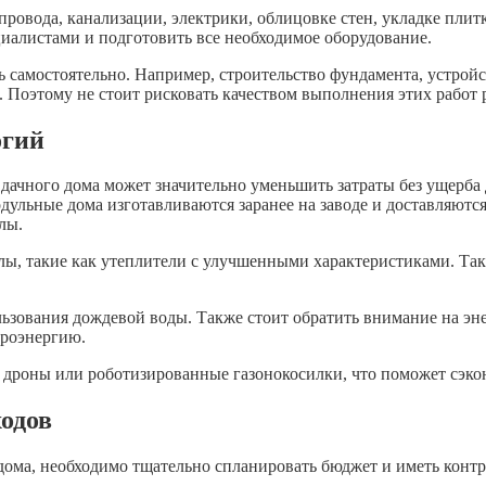
овода, канализации, электрики, облицовке стен, укладке плитк
циалистами и подготовить все необходимое оборудование.
 самостоятельно. Например, строительство фундамента, устройст
 Поэтому не стоит рисковать качеством выполнения этих работ 
огий
ачного дома может значительно уменьшить затраты без ущерба 
ульные дома изготавливаются заранее на заводе и доставляются 
лы.
лы, такие как утеплители с улучшенными характеристиками. Та
льзования дождевой воды. Также стоит обратить внимание на эн
троэнергию.
дроны или роботизированные газонокосилки, что поможет сэконо
одов
дома, необходимо тщательно спланировать бюджет и иметь контр