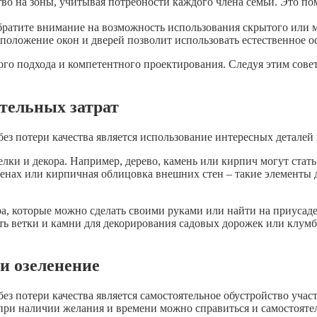
во на зоны, учитывая потребности каждого члена семьи. Это по
ратите внимание на возможность использования скрытого или 
оложение окон и дверей позволит использовать естественное ос
о подхода и компетентного проектирования. Следуя этим совета
ительных затрат
ез потери качества является использование интересных деталей 
лки и декора. Например, дерево, камень или кирпич могут стат
стенах или кирпичная облицовка внешних стен – такие элементы
а, которые можно сделать своими руками или найти на приусад
ть ветки и камни для декорирования садовых дорожек или клумб
и озеленение
ез потери качества является самостоятельное обустройство участ
при наличии желания и времени можно справиться и самостояте