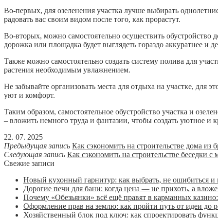
Во-первых, для озеленения участка лучше выбирать однолетние
радовать вас своим видом после того, как прорастут.
Во-вторых, можно самостоятельно осуществить обустройство до
дорожка или площадка будет выглядеть гораздо аккуратнее и 
Также можно самостоятельно создать систему полива для участ
растения необходимым увлажнением.
Не забывайте организовать места для отдыха на участке, для 
уют и комфорт.
Таким образом, самостоятельное обустройство участка и озелен
– вложить немного труда и фантазии, чтобы создать уютное и к
22. 07. 2025
Предыдущая запись
Как сэкономить на строительстве дома из б
Следующая запись
Как сэкономить на строительстве беседки с 
Свежие записи
Новый кухонный гарнитур: как выбрать, не ошибиться и 
Дорогие печи для бани: когда цена — не прихоть, а влож
Почему «Обезьянки» всё ещё правят в карманных казино: 
Оформление прав на землю: как пройти путь от идеи до р
Хозяйственный блок под ключ: как спроектировать функц