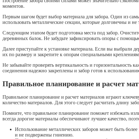
Построение забора своими силами может значительно сэкономи
моментов.
Первым шагом будет выбор материала для забора. Один из са
использовать металлические секции, которые долговечны и не 
Следующим этапом будет подготовка места под забор. Очистит
деревянных балок. Не забудьте зафиксировать опоры с помощь
Далее приступайте к установке материала. Если вы выбрали д
их по размеру и закрепите к опорам специальными креплениям
Не забывайте проверять вертикальность и горизонтальность ка
соединения надежно закреплены и забор готов к использовани
Правильное планирование и расчет ма
Правильное планирование и расчет материалов играют ключеву
количество материалов. Для этого следует расчитать длину заб
Помните, что правильное планирование поможет избежать изли
всегда дорогие материалы обеспечивают лучшее качество, поэ
Использование металлических заборов может быть более
и не подвержены гниению.