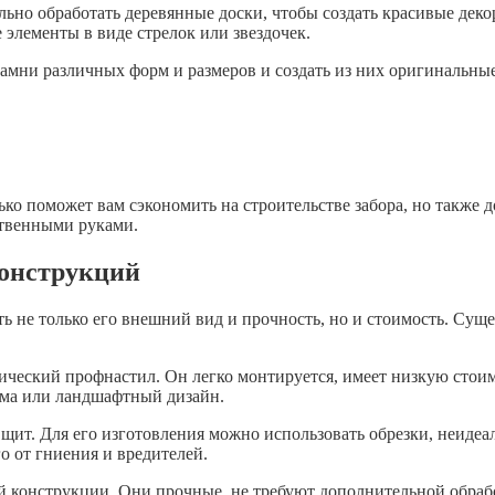
ьно обработать деревянные доски, чтобы создать красивые деко
элементы в виде стрелок или звездочек.
амни различных форм и размеров и создать из них оригинальны
ко поможет вам сэкономить на строительстве забора, но также 
ственными руками.
конструкций
ть не только его внешний вид и прочность, но и стоимость. Сущ
ический профнастил. Он легко монтируется, имеет низкую стои
дома или ландшафтный дизайн.
ит. Для его изготовления можно использовать обрезки, неидеа
о от гниения и вредителей.
й конструкции. Они прочные, не требуют дополнительной обраб