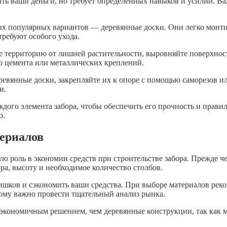
ть ваши деньги, но требует определенных навыков и усилий. Ва
мых популярных вариантов — деревянные доски. Они легко мон
требуют особого ухода.
е территорию от лишней растительности, выровняйте поверхност
ю цемента или металлических креплений.
еревянные доски, закрепляйте их к опоре с помощью саморезов 
и.
ждого элемента забора, чтобы обеспечить его прочность и прави
ю.
териалов
ю роль в экономии средств при строительстве забора. Прежде ч
ора, высоту и необходимое количество столбов.
шков и сэкономить ваши средства. При выборе материалов реком
тому важно провести тщательный анализ рынка.
 экономичным решением, чем деревянные конструкции, так как м