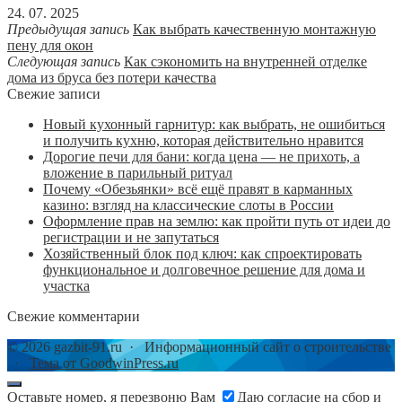
24. 07. 2025
Предыдущая запись
Как выбрать качественную монтажную
пену для окон
Следующая запись
Как сэкономить на внутренней отделке
дома из бруса без потери качества
Свежие записи
Новый кухонный гарнитур: как выбрать, не ошибиться
и получить кухню, которая действительно нравится
Дорогие печи для бани: когда цена — не прихоть, а
вложение в парильный ритуал
Почему «Обезьянки» всё ещё правят в карманных
казино: взгляд на классические слоты в России
Оформление прав на землю: как пройти путь от идеи до
регистрации и не запутаться
Хозяйственный блок под ключ: как спроектировать
функциональное и долговечное решение для дома и
участка
Свежие комментарии
©
2026
gazbit-91.ru
·
Информационный сайт о строительстве
·
Тема от GoodwinPress.ru
Оставьте номер, я перезвоню Вам
Даю согласие на сбор и