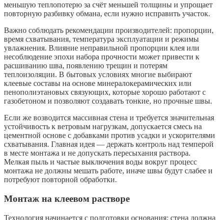
меньшую теплопотерю за счёт меньшей толщины и упрощает
повторную разбивку обмана, если нужно исправить участок.
Важно соблюдать рекомендации производителей: пропорции,
время схватывания, температура эксплуатации и режимы
увлажнения. Влияние неправильной пропорции клея или
несоблюдение эпохи набора прочности может привести к
расшиванию шва, появлению трещин и потерям
теплоизоляции. В бытовых условиях многие выбирают
клеевые составы на основе минералокерамических или
пенополиэтановых связующих, которые хорошо работают с
газобетоном и позволяют создавать тонкие, но прочные швы.
Если же возводится массивная стена и требуется значительная
устойчивость к ветровым нагрузкам, допускается смесь на
цементной основе с добавками против усадки и ускорителями
схватывания. Главная идея — держать контроль над темперой
в месте монтажа и не допускать пересыхания раствора.
Мелкая пыль и частые выключения воды вокруг процесс
монтажа не должны мешать работе, иначе швы будут слабее и
потребуют повторной обработки.
Монтаж на клеевом растворе
Технология начинается с подготовки основания: стена должна