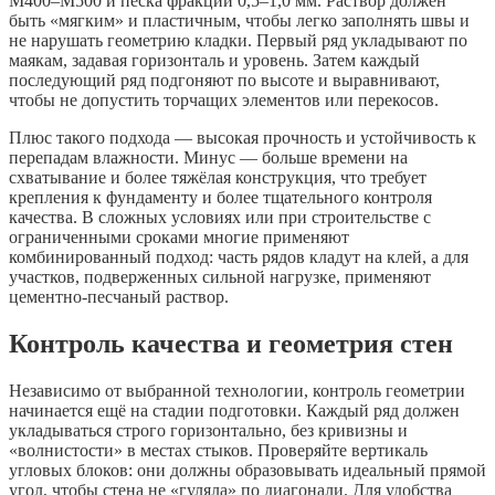
M400–M500 и песка фракции 0,5–1,0 мм. Раствор должен
быть «мягким» и пластичным, чтобы легко заполнять швы и
не нарушать геометрию кладки. Первый ряд укладывают по
маякам, задавая горизонталь и уровень. Затем каждый
последующий ряд подгоняют по высоте и выравнивают,
чтобы не допустить торчащих элементов или перекосов.
Плюс такого подхода — высокая прочность и устойчивость к
перепадам влажности. Минус — больше времени на
схватывание и более тяжёлая конструкция, что требует
крепления к фундаменту и более тщательного контроля
качества. В сложных условиях или при строительстве с
ограниченными сроками многие применяют
комбинированный подход: часть рядов кладут на клей, а для
участков, подверженных сильной нагрузке, применяют
цементно-песчаный раствор.
Контроль качества и геометрия стен
Независимо от выбранной технологии, контроль геометрии
начинается ещё на стадии подготовки. Каждый ряд должен
укладываться строго горизонтально, без кривизны и
«волнистости» в местах стыков. Проверяйте вертикаль
угловых блоков: они должны образовывать идеальный прямой
угол, чтобы стена не «гуляла» по диагонали. Для удобства