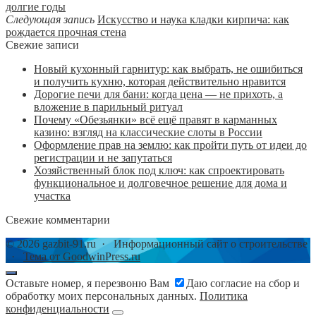
долгие годы
Следующая запись
Искусство и наука кладки кирпича: как
рождается прочная стена
Свежие записи
Новый кухонный гарнитур: как выбрать, не ошибиться
и получить кухню, которая действительно нравится
Дорогие печи для бани: когда цена — не прихоть, а
вложение в парильный ритуал
Почему «Обезьянки» всё ещё правят в карманных
казино: взгляд на классические слоты в России
Оформление прав на землю: как пройти путь от идеи до
регистрации и не запутаться
Хозяйственный блок под ключ: как спроектировать
функциональное и долговечное решение для дома и
участка
Свежие комментарии
©
2026
gazbit-91.ru
·
Информационный сайт о строительстве
·
Тема от GoodwinPress.ru
Оставьте номер, я перезвоню Вам
Даю согласие на сбор и
обработку моих персональных данных.
Политика
конфиденциальности