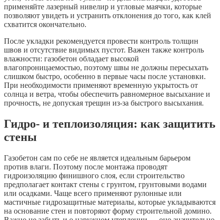
применяйте лазерный нивелир и угловые маячки, которые
позволяют увидеть и устранить отклонения до того, как клей
схватится окончательно.
После укладки рекомендуется провести контроль толщин
швов и отсутствие видимых пустот. Важен также контроль
влажности: газобетон обладает высокой
влагопроницаемостью, поэтому швы не должны пересыхать
слишком быстро, особенно в первые часы после установки.
При необходимости применяют временную укрытость от
солнца и ветра, чтобы обеспечить равномерное высыхание и
прочность, не допуская трещин из-за быстрого высыхания.
Гидро- и теплоизоляция: как защитить
стены
Газобетон сам по себе не является идеальным барьером
против влаги. Поэтому после монтажа проводят
гидроизоляцию финишного слоя, если строительство
предполагает контакт стены с грунтом, грунтовыми водами
или осадками. Чаще всего применяют рулонные или
мастичные гидрозащитные материалы, которые укладываются
на основание стен и повторяют форму строительной домино.
Важно не забыть и о наружном утеплении — оно значительно