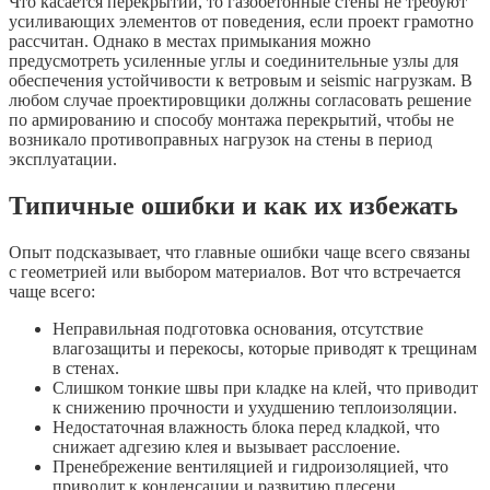
Что касается перекрытий, то газобетонные стены не требуют
усиливающих элементов от поведения, если проект грамотно
рассчитан. Однако в местах примыкания можно
предусмотреть усиленные углы и соединительные узлы для
обеспечения устойчивости к ветровым и seismic нагрузкам. В
любом случае проектировщики должны согласовать решение
по армированию и способу монтажа перекрытий, чтобы не
возникало противоправных нагрузок на стены в период
эксплуатации.
Типичные ошибки и как их избежать
Опыт подсказывает, что главные ошибки чаще всего связаны
с геометрией или выбором материалов. Вот что встречается
чаще всего:
Неправильная подготовка основания, отсутствие
влагозащиты и перекосы, которые приводят к трещинам
в стенах.
Слишком тонкие швы при кладке на клей, что приводит
к снижению прочности и ухудшению теплоизоляции.
Недостаточная влажность блока перед кладкой, что
снижает адгезию клея и вызывает расслоение.
Пренебрежение вентиляцией и гидроизоляцией, что
приводит к конденсации и развитию плесени.