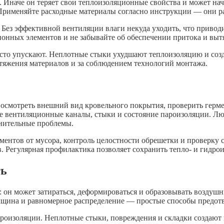
 Иначе он теряет свои теплоизоляционные свойства и может нач
Применяйте расходные материалы согласно инструкции — они ра
ез эффективной вентиляции влаги некуда уходить, что приводи
онных элементов и не забывайте об обеспечении притока и вытя
сто упускают. Неплотные стыки ухудшают теплоизоляцию и созд
атяжения материалов и за соблюдением технологий монтажа.
осмотреть внешний вид кровельного покрытия, проверить герме
е вентиляционные каналы, стыки и состояние пароизоляции. Лю
лнительные проблемы.
ентов от мусора, контроль целостности обрешетки и проверку 
ов. Регулярная профилактика позволяет сохранить тепло- и гидр
ть
 он может затираться, деформироваться и образовывать воздуш
олщина и равномерное распределение — простые способы предотв
роизоляции. Неплотные стыки, повреждения и складки создают 