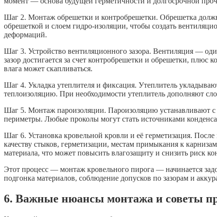
момент — основа будущей герметичности и долгосрочной про
Шаг 2. Монтаж обрешетки и контробрешетки. Обрешетка должна
обрешеткой и слоем гидро-изоляции, чтобы создать вентиляци
деформаций.
Шаг 3. Устройство вентиляционного зазора. Вентиляция — оди
зазор достигается за счет контробрешетки и обрешетки, плюс 
влага может скапливаться.
Шаг 4. Укладка утеплителя и фиксация. Утеплитель укладываю
теплоизоляцию. При необходимости утеплитель дополняют слоем
Шаг 5. Монтаж пароизоляции. Пароизоляцию устанавливают с
периметры. Любые проколы могут стать источниками конденсат
Шаг 6. Установка кровельной кровли и её герметизация. Посл
качеству стыков, герметизации, местам примыкания к карниз
материала, что может повысить влагозащиту и снизить риск ко
Этот процесс — монтаж кровельного пирога — начинается задол
подгонка материалов, соблюдение допусков по зазорам и аккур
6. Важные нюансы монтажа и советы п