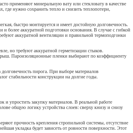
асто применяют минеральную вату или стекловату в качестве
х, где нужно сохранить тепло и снизить теплопотери,
егкая, быстро монтируется и имеет достойную долговечность.
 и более аккуратной подготовки основания. В случае с гибкой
требуют аккуратной вентиляции и правильной термоподгонки
ле, но требуют аккуратной герметизации стыков.
 крыш. Пароизоляционные пленки выбирают по коэффициенту
на долговечность пирога. При выборе материалов
лог стабильности конструкции на долгие годы.
 и упростить закупку материалов. В реальной работе
лове общую логику устройства слоев: сверху книзу и снизу
веряют прочность крепления стропильной системы, отсутствие
ейшая укладка будет зависеть от ровности поверхности. Этот