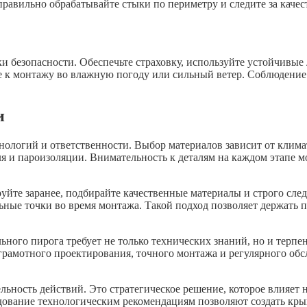
равильно обрабатывайте стыки по периметру и следите за качес
ки безопасности. Обеспечьте страховку, используйте устойчивы
 к монтажу во влажную погоду или сильный ветер. Соблюдение п
и
хнологий и ответственности. Выбор материалов зависит от клима
ля и пароизоляции. Внимательность к деталям на каждом этапе 
йте заранее, подбирайте качественные материалы и строго след
ные точки во время монтажа. Такой подход позволяет держать п
ного пирога требует не только технических знаний, но и терпе
 грамотного проектирования, точного монтажа и регулярного о
льность действий. Это стратегическое решение, которое влияет 
ование технологическим рекомендациям позволяют создать крышу,