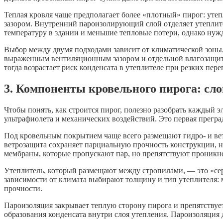
Теплая кровля чаще предполагает более «плотный» пирог: уте
зазором. Внутренний пароизолирующий слой отделяет утеплите
температуру в здании и меньшие тепловые потери, однако нуж
Выбор между двумя подходами зависит от климатической зоны,
выраженным вентиляционным зазором и отдельной влагозащито
тогда возрастает риск конденсата в утеплителе при резких пер
3. Компоненты кровельного пирога: сло
Чтобы понять, как строится пирог, полезно разобрать каждый
ультрафиолета и механических воздействий. Это первая прегра
Под кровельным покрытием чаще всего размещают гидро- и вет
ветрозащита сохраняет парциальную прочность конструкции, 
мембраны, которые пропускают пар, но препятствуют проник
Утеплитель, который размещают между стропилами, — это «се
зависимости от климата выбирают толщину и тип утеплителя: 
прочности.
Пароизоляция закрывает теплую сторону пирога и препятствуе
образования конденсата внутри слоя утепления. Пароизоляция 