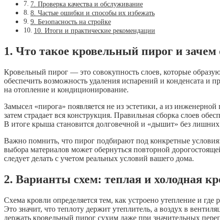
7. Проверка качества и обслуживание
8. Частые ошибки и способы их избежать
9. Безопасность на стройке
10. Итоги и практические рекомендации
1. Что такое кровельный пирог и зачем
Кровельный пирог — это совокупность слоев, которые образуют
обеспечить возможность удаления испарений и конденсата и п
на отопление и кондиционирование.
Замысел «пирога» появляется не из эстетики, а из инженерной 
затем страдает вся конструкция. Правильная сборка слоев обес
В итоге крыша становится долговечной и «дышит» без лишних
Важно помнить, что пирог подбирают под конкретные условия:
выбора материалов может обернуться повторной дорогостоящей 
следует делать с учетом реальных условий вашего дома.
2. Варианты схем: теплая и холодная к
Схема кровли определяется тем, как устроено утепление и гд
Это значит, что теплоту держит утеплитель, а воздух в вентил
держать кровельный пирог сухим даже при значительных переп