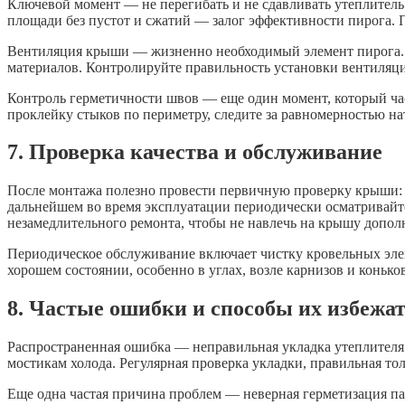
Ключевой момент — не перегибать и не сдавливать утеплитель.
площади без пустот и сжатий — залог эффективности пирога. 
Вентиляция крыши — жизненно необходимый элемент пирога. Б
материалов. Контролируйте правильность установки вентиляци
Контроль герметичности швов — еще один момент, который ча
проклейку стыков по периметру, следите за равномерностью н
7. Проверка качества и обслуживание
После монтажа полезно провести первичную проверку крыши: 
дальнейшем во время эксплуатации периодически осматривайт
незамедлительного ремонта, чтобы не навлечь на крышу допо
Периодическое обслуживание включает чистку кровельных элем
хорошем состоянии, особенно в углах, возле карнизов и коньк
8. Частые ошибки и способы их избежа
Распространенная ошибка — неправильная укладка утеплителя:
мостикам холода. Регулярная проверка укладки, правильная т
Еще одна частая причина проблем — неверная герметизация па