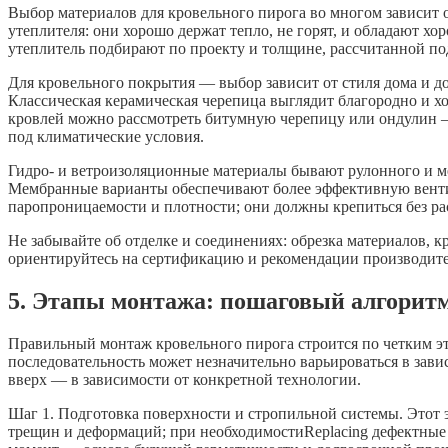
Выбор материалов для кровельного пирога во многом зависит 
утеплителя: они хорошо держат тепло, не горят, и обладают х
утеплитель подбирают по проекту и толщине, рассчитанной по
Для кровельного покрытия — выбор зависит от стиля дома и до
Классическая керамическая черепица выглядит благородно и хо
кровлей можно рассмотреть битумную черепицу или ондулин —
под климатические условия.
Гидро- и ветроизоляционные материалы бывают рулонного и ме
Мембранные варианты обеспечивают более эффективную вент
паропроницаемости и плотности; они должны крепиться без р
Не забывайте об отделке и соединениях: обрезка материалов, 
ориентируйтесь на сертификацию и рекомендации производител
5. Этапы монтажа: пошаговый алгорит
Правильный монтаж кровельного пирога строится по четким эт
последовательность может незначительно варьироваться в зави
вверх — в зависимости от конкретной технологии.
Шаг 1. Подготовка поверхности и стропильной системы. Этот 
трещин и деформаций; при необходимостиReplacing дефектные э