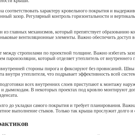
чности крыши.
 соответствовать характеру кровельного покрытия и выдержива
онный зазор. Регулярный контроль горизонтальности и вертикал
н из главных механизмов, который препятствует образованию к
коньковые вентиляционные элементы. Важно обеспечить доступ во
т между стропилами по проектной толщине. Важно избегать зазо
 пароизоляции, который отделяет утеплитель от внутреннего пр
 внутренней стороны пирога и фиксируют без провисаний. Швы
а внутри утеплителя, что подрывает эффективность всей систе
е подготовки всех внутренних слоев приступают к монтажу нар
ам и дымоходам. В некоторых проектах под кровлю монтируют д
нденсата.
го до укладки самого покрытия и требует планирования. Важна 
атное выполнение стыков. Только так крыша прослужит долго и 
рактиков