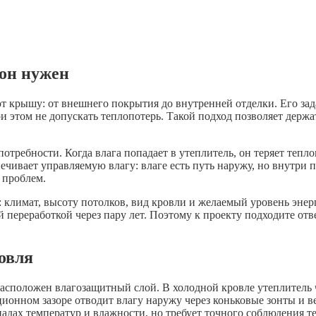
 он нужен
 крышу: от внешнего покрытия до внутренней отделки. Его зада
ри этом не допускать теплопотерь. Такой подход позволяет дер
потребности. Когда влага попадает в утеплитель, он теряет теп
печивает управляемую влагу: влаге есть путь наружу, но внутри 
 проблем.
 климат, высоту потолков, вид кровли и желаемый уровень эне
переработкой через пару лет. Поэтому к проекту подходите отв
ровля
е расположен влагозащитный слой. В холодной кровле утеплител
яционном зазоре отводит влагу наружу через коньковые зонты и 
адах температур и влажности, но требует точного соблюдения т