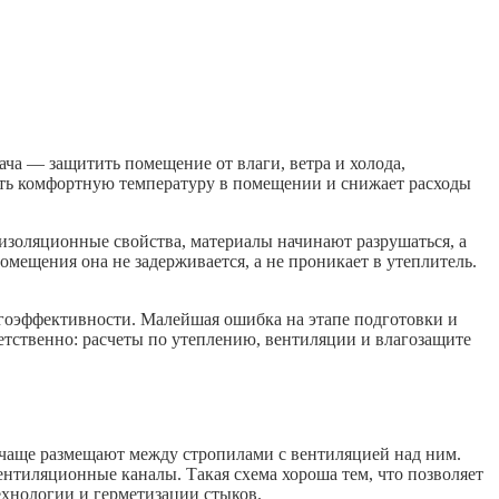
ча — защитить помещение от влаги, ветра и холода,
жать комфортную температуру в помещении и снижает расходы
лоизоляционные свойства, материалы начинают разрушаться, а
помещения она не задерживается, а не проникает в утеплитель.
ргоэффективности. Малейшая ошибка на этапе подготовки и
етственно: расчеты по утеплению, вентиляции и влагозащите
ь чаще размещают между стропилами с вентиляцией над ним.
вентиляционные каналы. Такая схема хороша тем, что позволяет
ехнологии и герметизации стыков.