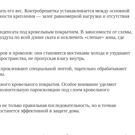
ть его вес. Контробрешетка устанавливается между основной
ьности крепления — залог равномерной нагрузки и отсутствия
онденсата под кровельным покрытием. В зависимости от схемы,
здуха по всей длине ската и исключить «слепые» зоны, где
ров и проколов: они становятся мостиками холода и ухудшают
остранства, не пропуская влагу внутрь.
 проклеивают специальной лентой, тщательно обрабатывают
мы.
ужного кровельного покрытия. Особое внимание уделяют
ополнительную пароизоляцию под слоем кровельного
не только правильная последовательность, но и точная
останется эффективной в защите дома.