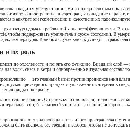
плитель находится между стропилами и под кровельным покрытие
ль от жилого пространства, предотвращая попадание пара внутр
дается в аккуратной герметизации и качественных пароизолиру
 архитектуры дома и требований к энергоэффективности. В хол
й, чтобы поддерживать утеплитель в сухом состоянии. В умере
епадах температуры. В любом случае ключ к успеху — грамотная 
и и их роль
 элемент по отдельности и понять его функцию. Внешний слой —
да для воды, снега и ветра и одновременно визуальная составл
роизоляцию — это главный barrier против проникновения влаги
не допуская чрезмерного продува и увлажнения материалов свер
новению воды под крышу.
рдце» теплоизоляции. Он снижает теплопотери, поддерживает к
минеральная вата, базальтовый утеплитель, пенополистирол — 
т проникновению водяного пара из жилого пространства в утепл
должна быть крепкой, без трещин и зазоров, чтобы не допускать