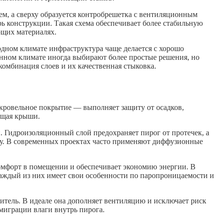
м, а сверху образуется контробрешетка с вентиляционным
ь конструкции. Такая схема обеспечивает более стабильную
ющих материалях.
одном климате инфраструктура чаще делается с хорошо
нном климате иногда выбирают более простые решения, но
комбинация слоев и их качественная стыковка.
 кровельное покрытие — выполняет защиту от осадков,
яющая крыши.
. Гидроизоляционный слой предохраняет пирог от протечек, а
ху. В современных проектах часто применяют диффузионные
омфорт в помещении и обеспечивает экономию энергии. В
каждый из них имеет свои особенности по паропроницаемости и
итель. В идеале она дополняет вентиляцию и исключает риск
 миграции влаги внутрь пирога.