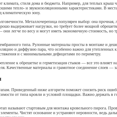
от климата, стиля дома и бюджета. Например, для теплыx крыш ч
орошими тепло- и звукоизоляционными характеристиками. В места
д климатическую зону.
лговечности. Металлочерепица популярен выбор: она прочная, л
рошо выдерживает нагрузки, но требует более мощной обрешетки
 они легче по весу и могут иметь экономичную стоимость, но 
мбранного типа. Рулонные материалы просты в монтаже и дешев
иляцию и диффузию пара, что особенно важно для утепленных
астяжения и с минимальными дефицитами по периметру.
крепление к обрешетке и герметизация стыков — все это влияет 
я. Качественные материалы и грамотное соединение слоев — за
м
апам. Приведенный ниже алгоритм поможет снизить риск ошибок
симости от типа кровли и условий площадки. Важно держать в го
этап называют стартовым для монтажа кровельного пирога. Про
лементы. Чистят основание и устраняют неровности, ведь дальн