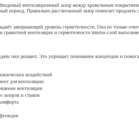
обходимый вентиляционный зазор между кровельным покрытием и
дный период. Правильно рассчитанный зазор помогает продлить 
адаёт завершающий уровень герметичности. Она не только отвеч
грамотной вентиляции и герметичности interior-слой выполняе
 задачи они решают. Это упрощает понимание концепции и помо
еханических воздействий
мент для вентиляции
учшение вентиляции
е зазоров и стыков
комфорта
 функция
я