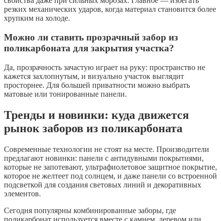
свойства даже при сильных морозах. Главное — избегать
резких механических ударов, когда материал становится более
хрупким на холоде.
Можно ли ставить прозрачный забор из
поликарбоната для закрытия участка?
Да, прозрачность зачастую играет на руку: пространство не
кажется захлопнутым, и визуально участок выглядит
просторнее. Для большей приватности можно выбрать
матовые или тонированные панели.
Тренды и новинки: куда движется
рынок заборов из поликарбоната
Современные технологии не стоят на месте. Производители
предлагают новинки: панели с антидувными покрытиями,
которые не запотевают, ультрафиолетовое защитное покрытие,
которое не желтеет под солнцем, и даже панели со встроенной
подсветкой для создания световых линий и декоративных
элементов.
Сегодня популярны комбинированные заборы, где
поликарбонат используется вместе с камнем, деревом или