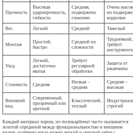
Высокая
Средняя,
Очень высок
Прочность
ударопрочность,
подвержено
но подверже
гибкость
гниению
коррозии
Вес
Легкий
Средний
Тяжелый
Трудоемкий,
Простой,
Средний по
Монтаж
требует
быстро
сложности
инструмент
Легкий,
Требует
Защита от
Уход
достаточно
регулярной
ржавчины
мытья
обработки
Низкая –
Средняя –
Стоимость
Средняя
средняя
высокая
Современный,
Внешний
Классический,
Индустриал
прозрачный или
вид
теплый
строгий
цветной
Каждый материал хорош, но поликарбонат часто оказывается
золотой серединой между функциональностью и внешним
видом, особенно когда нужен легкий и светлый забор с