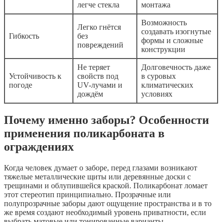
легче стекла
монтажа
Возможность
Легко гнётся
создавать изогнутые
Гибкость
без
формы и сложные
повреждений
конструкции
Не теряет
Долговечность даже
Устойчивость к
свойств под
в суровых
погоде
UV-лучами и
климатических
дождём
условиях
Почему именно заборы? Особенности
применения поликарбоната в
ограждениях
Когда человек думает о заборе, перед глазами возникают
тяжелые металлические щиты или деревянные доски с
трещинами и облупившейся краской. Поликарбонат ломает
этот стереотип принципиально. Прозрачные или
полупрозрачные заборы дают ощущение пространства и в то
же время создают необходимый уровень приватности, если
выбрать матовые или тонированные варианты.