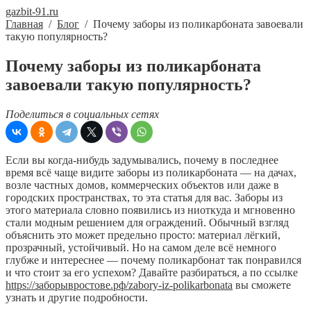
gazbit-91.ru
Главная
/
Блог
/
Почему заборы из поликарбоната завоевали
такую популярность?
Почему заборы из поликарбоната
завоевали такую популярность?
Поделиться в социальных сетях
Если вы когда-нибудь задумывались, почему в последнее
время всё чаще видите заборы из поликарбоната — на дачах,
возле частных домов, коммерческих объектов или даже в
городских пространствах, то эта статья для вас. Заборы из
этого материала словно появились из ниоткуда и мгновенно
стали модным решением для ограждений. Обычный взгляд
объяснить это может предельно просто: материал лёгкий,
прозрачный, устойчивый. Но на самом деле всё немного
глубже и интереснее — почему поликарбонат так понравился
и что стоит за его успехом? Давайте разбираться, а по ссылке
https://заборывростове.рф/zabory-iz-polikarbonata
вы сможете
узнать и другие подробности.