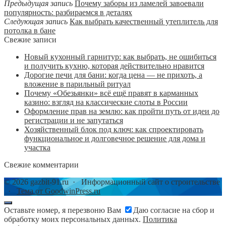
Предыдущая запись
Почему заборы из ламелей завоевали
популярность: разбираемся в деталях
Следующая запись
Как выбрать качественный утеплитель для
потолка в бане
Свежие записи
Новый кухонный гарнитур: как выбрать, не ошибиться
и получить кухню, которая действительно нравится
Дорогие печи для бани: когда цена — не прихоть, а
вложение в парильный ритуал
Почему «Обезьянки» всё ещё правят в карманных
казино: взгляд на классические слоты в России
Оформление прав на землю: как пройти путь от идеи до
регистрации и не запутаться
Хозяйственный блок под ключ: как спроектировать
функциональное и долговечное решение для дома и
участка
Свежие комментарии
©
2026
gazbit-91.ru
·
Информационный сайт о строительстве
·
Тема от GoodwinPress.ru
Оставьте номер, я перезвоню Вам
Даю согласие на сбор и
обработку моих персональных данных.
Политика