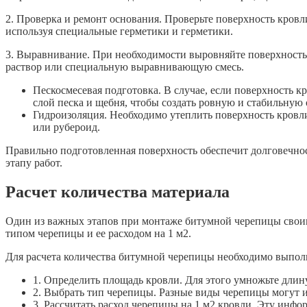
2. Проверка и ремонт основания. Проверьте поверхность кровл
используя специальные герметики и герметики.
3. Выравнивание. При необходимости выровняйте поверхность
раствор или специальную выравнивающую смесь.
Пескосмесевая подготовка. В случае, если поверхность к
слой песка и щебня, чтобы создать ровную и стабильную 
Гидроизоляция. Необходимо утеплить поверхность кровл
или рубероид.
Правильно подготовленная поверхность обеспечит долговечно
этапу работ.
Расчет количества материала
Один из важных этапов при монтаже битумной черепицы своими
типом черепицы и ее расходом на 1 м2.
Для расчета количества битумной черепицы необходимо выпо
1. Определить площадь кровли. Для этого умножьте длин
2. Выбрать тип черепицы. Разные виды черепицы могут и
3. Рассчитать расход черепицы на 1 м2 кровли. Эту инф