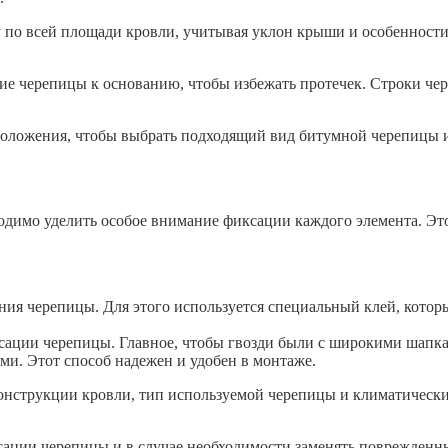
по всей площади кровли, учитывая уклон крыши и особенности 
е черепицы к основанию, чтобы избежать протечек. Строки чере
положения, чтобы выбрать подходящий вид битумной черепицы и
димо уделить особое внимание фиксации каждого элемента. Это
ия черепицы. Для этого используется специальный клей, котор
ксации черепицы. Главное, чтобы гвозди были с широкими шапка
ми. Этот способ надежен и удобен в монтаже.
нструкции кровли, тип используемой черепицы и климатические
ксации черепицы и в случае необходимости заменять поврежденн