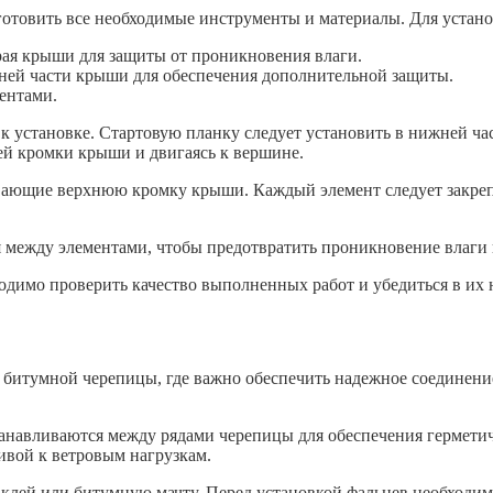
отовить все необходимые инструменты и материалы. Для устан
края крыши для защиты от проникновения влаги.
хней части крыши для обеспечения дополнительной защиты.
ентами.
к установке. Стартовую планку следует установить в нижней ча
ей кромки крыши и двигаясь к вершине.
вающие верхнюю кромку крыши. Каждый элемент следует закреп
ия между элементами, чтобы предотвратить проникновение влаг
димо проверить качество выполненных работ и убедиться в их 
 битумной черепицы, где важно обеспечить надежное соединени
танавливаются между рядами черепицы для обеспечения гермети
ивой к ветровым нагрузкам.
клей или битумную мачту. Перед установкой фальцев необходим