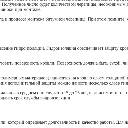
. Полученное число будет количеством черепицы, необходимым д
 ошибки при монтаже.
иала и процесса монтажа битумной черепицы. При этом помните,
сение гидроизоляции. Гидроизоляция обеспечивает защиту кро
товить поверхность кровли. Поверхность должна быть сухой, ч
полимерных материалов) наносится на кровлю слоем толщиной н
ения дополнительной защиты можно нанести несколько слоев ги
алов – в среднем они служат от 5 до 25 лет, в зависимости от 
одлить срок службы гидроизоляции.
, который определяет долговечность и качество работы. Для на
.