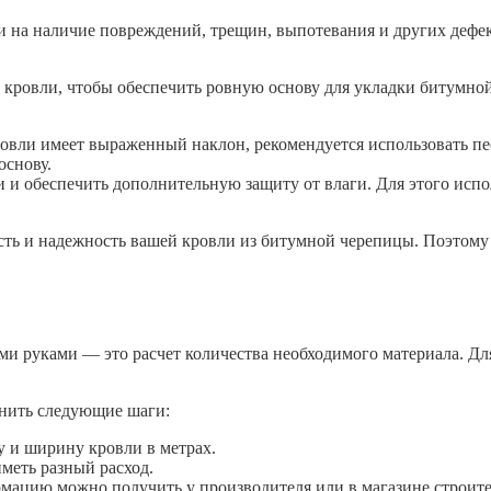
и на наличие повреждений, трещин, выпотевания и других дефек
 кровли, чтобы обеспечить ровную основу для укладки битумно
ровли имеет выраженный наклон, рекомендуется использовать пе
основу.
и и обеспечить дополнительную защиту от влаги. Для этого исп
сть и надежность вашей кровли из битумной черепицы. Поэтому
 руками — это расчет количества необходимого материала. Для
лнить следующие шаги:
у и ширину кровли в метрах.
меть разный расход.
ормацию можно получить у производителя или в магазине строит