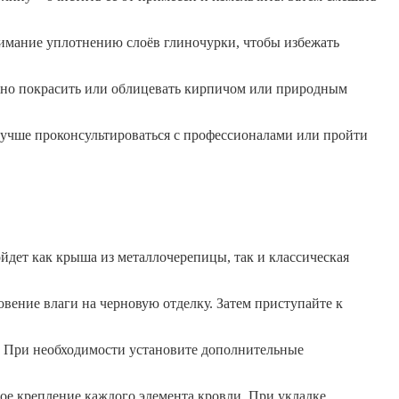
нимание уплотнению слоёв глиночурки, чтобы избежать
ожно покрасить или облицевать кирпичом или природным
 лучше проконсультироваться с профессионалами или пройти
йдет как крыша из металлочерепицы, так и классическая
вение влаги на черновую отделку. Затем приступайте к
. При необходимости установите дополнительные
ое крепление каждого элемента кровли. При укладке