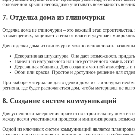
соломенной крыши необходимо учитывать возможность возникн
7. Отделка дома из глиночурки
Отделка дома из глиночурки – это важный этап строительства
в помещениях, защищает стены от влаги и улучшает микроклим
Для отделки дома из глиночурки можно использовать различны
Декоративная штукатурка. Она дает возможность придат
Панели из натурального или искусственного камня. Этот
Деревянная обшивка. Для создания уютной атмосферы и 
Обои или краска. Простое и доступное решение для отд
При выборе материалов для отделки дома из глиночурки необх
региона, где будет располагаться дом, чтобы материалы не выг
8. Создание систем коммуникаций
Для успешного завершения проекта по строительству дома из 
между всеми участниками процесса и минимизировать возмож
Одной из ключевых систем коммуникаций является планировани
каждого этапа и установить механизмы контроля за соблюдение