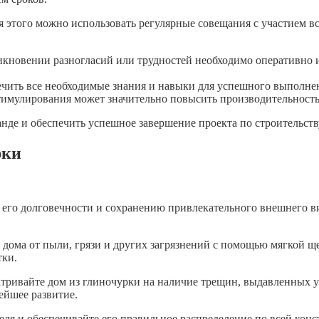
 этого можно использовать регулярные совещания с участием все
новении разногласий или трудностей необходимо оперативно и 
чить все необходимые знания и навыки для успешного выполнени
мулирования может значительно повысить производительность 
анде и обеспечить успешное завершение проекта по строительств
рки
к его долговечности и сохранению привлекательного внешнего в
ь дома от пыли, грязи и других загрязнений с помощью мягкой 
тки.
сматривайте дом из глиночурки на наличие трещин, выдавленных
ейшее развитие.
еля и обеспечивайте его правильное распределение по всей кон