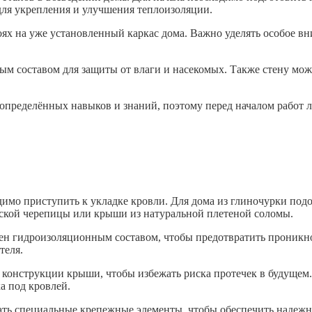
для укрепления и улучшения теплоизоляции.
оях на уже установленный каркас дома. Важно уделять особое в
ьным составом для защиты от влаги и насекомых. Также стену м
т определённых навыков и знаний, поэтому перед началом работ
димо приступить к укладке кровли. Для дома из глиночурки подо
ской черепицы или крыши из натуральной плетеной соломы.
тен гидроизоляционным составом, чтобы предотвратить проникно
теля.
к конструкции крыши, чтобы избежать риска протечек в будущем
а под кровлей.
ать специальные крепежные элементы, чтобы обеспечить надежн