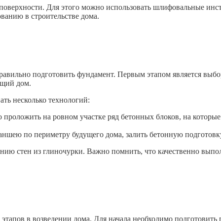
поверхности. Для этого можно использовать шлифовальные инст
ванию в строительстве дома.
 правильно подготовить фундамент. Первым этапом является выб
ущий дом.
ать несколько технологий:
 проложить на ровном участке ряд бетонных блоков, на которые 
аншею по периметру будущего дома, залить бетонную подготовку
дению стен из глиночурки. Важно помнить, что качественно вып
этапов в возведении дома. Для начала необходимо подготовить г