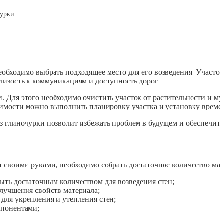
чурки
необходимо выбрать подходящее место для его возведения. Уча
близость к коммуникациям и доступность дорог.
. Для этого необходимо очистить участок от растительности и м
димости можно выполнить планировку участка и установку вре
з глиночурки позволит избежать проблем в будущем и обеспечит
и своими руками, необходимо собрать достаточное количество м
ыть достаточным количеством для возведения стен;
улучшения свойств материала;
для укрепления и утепления стен;
мпонентами;