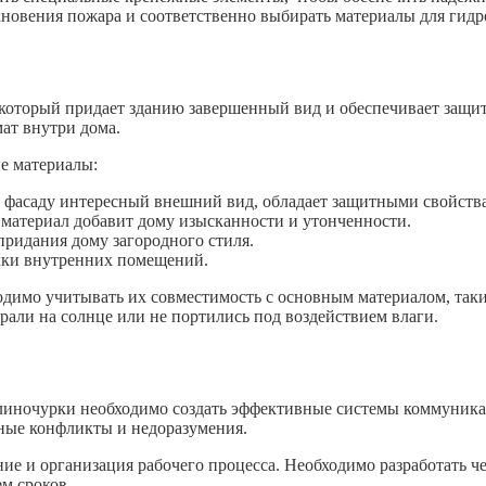
овения пожара и соответственно выбирать материалы для гидр
, который придает зданию завершенный вид и обеспечивает защи
ат внутри дома.
е материалы:
ь фасаду интересный внешний вид, обладает защитными свойства
 материал добавит дому изысканности и утонченности.
придания дому загородного стиля.
елки внутренних помещений.
одимо учитывать их совместимость с основным материалом, таки
орали на солнце или не портились под воздействием влаги.
глиночурки необходимо создать эффективные системы коммуника
ные конфликты и недоразумения.
е и организация рабочего процесса. Необходимо разработать че
м сроков.