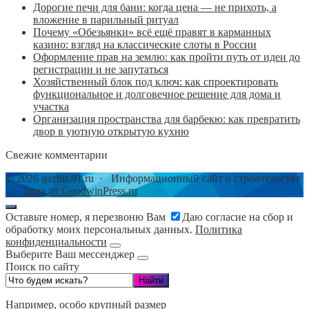
Дорогие печи для бани: когда цена — не прихоть, а
вложение в парильный ритуал
Почему «Обезьянки» всё ещё правят в карманных
казино: взгляд на классические слоты в России
Оформление прав на землю: как пройти путь от идеи до
регистрации и не запутаться
Хозяйственный блок под ключ: как спроектировать
функциональное и долговечное решение для дома и
участка
Организация пространства для барбекю: как превратить
двор в уютную открытую кухню
Свежие комментарии
©
2026
gazbit-91.ru
·
Информационный сайт о строительстве
·
Тема от GoodwinPress.ru
Оставьте номер, я перезвоню Вам
Даю согласие на сбор и
обработку моих персональных данных.
Политика
конфиденциальности
Выберите Ваш мессенджер
Поиск по сайту
Например,
особо крупный размер