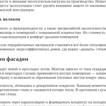
сти и меньшая экологическая нагрузка на производство. Нема
цессе эксплуатации стоит уделять внимание защите от насекомы
аркасной конструкции.
х волокон
пло- и звукопроводности, а также чрезвычайной экологичностью
 жилища и помещений с повышенной влажностью. Но стоимость т
ческая концепция и комфорт дыхания помещения.
 или переработанных материалов становятся всё более популяр
ременных энергоэффективных домов, где важно «дышать» стенам
ым фасадом
будет зимой и прохладно летом. Монтаж зависит от типа огражд
 а в некоторых случаях применяются внутри помещения — напри
брану и возможность образования тепловых мостов вокруг окон,
плитель, облицовка и декоративное покрытие. Важным моментом 
отивление стены и снижаются потери тепла. В противном случае
оне стены.
никать через пароизоляцию и формировать конденсат на холодн