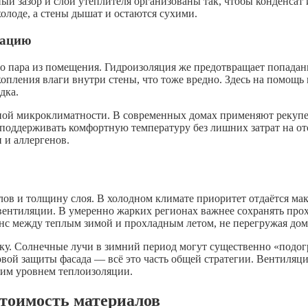
й зазор и слой утеплителя организованы так, чтобы конденсат 
холоде, а стены дышат и остаются сухими.
сацию
 пара из помещения. Гидроизоляция же предотвращает попадани
ления влаги внутри стены, что тоже вредно. Здесь на помощь п
дка.
ой микроклиматности. В современных домах применяют рекупера
поддерживать комфортную температуру без лишних затрат на от
 и аллергенов.
лов и толщину слоя. В холодном климате приоритет отдаётся м
вентиляции. В умеренно жарких регионах важнее сохранять про
анс между теплым зимой и прохладным летом, не перегружая до
зку. Солнечные лучи в зимний период могут существенно «подог
овой защиты фасада — всё это часть общей стратегии. Вентиля
ким уровнем теплоизоляции.
стоимость материалов