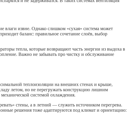
испарялся и не задерживался. В таких системах вентиляция
е влаги извне. Однако слишком «сухая» система может
риходит баланс: правильное сочетание слоёв, выбор
торы тепла, которые возвращают часть энергии из выдоха в
опление. Важно не забывать про чистку и обслуживание
аксимальной теплоизоляции на внешних стенах и крыше,
хладу летом, но не перегружать конструкцию лишним
м механической системой охлаждения.
ревать» стены, а в летний — служить источником перегрева.
ционные решения тоже адаптируются под климат и ориентацию: