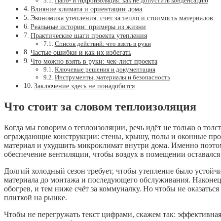
Паро- и гидроизоляция: как не допустить конденсацию
Влияние климата и ориентации дома
Экономика утепления: счет за тепло и стоимость материалов
Реальные истории: примеры из жизни
Практические шаги проекта утепления
Список действий: что взять в руки
Частые ошибки и как их избегать
Что можно взять в руки: чек-лист проекта
Ключевые решения и документация
Инструменты, материалы и безопасность
Заключение здесь не понадобится
Что стоит за словом теплоизоляция
Когда мы говорим о теплоизоляции, речь идёт не только о тол
ограждающие конструкции: стены, крышу, полы и оконные проём
материал и ухудшить микроклимат внутри дома. Именно поэтом
обеспечение вентиляции, чтобы воздух в помещении оставался
Долгий холодный сезон требует, чтобы утепление было устойчи
материала до монтажа и последующего обслуживания. Наконец, 
обогрев, и тем ниже счёт за коммуналку. Но чтобы не оказатьс
плиткой на рынке.
Чтобы не перегружать текст цифрами, скажем так: эффективна