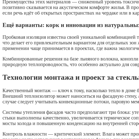
Преимущества этих материалов — сниженный уровень токсично
позитивно сказывается на акустическом комфорте жилья. В про
если речь идёт об открытых пространствах на чердаке или в к
Ещё варианты: корк и инновации из натуральны
Пробковая изоляция известна своей уникальной комбинацией те
что делает его привлекательным вариантом для отдельных зон
применении чаще принимается в проектах, где важна экологи
Комбинированные решения на базе льняного волокна, конопли
природную теплопроводность, что особенно актуально для сов
Технологии монтажа и проект за стекл
Качественный монтаж — ключ к тому, насколько тепло в доме 
Внешний теплоизолятор может наноситься на фасадную стену,
случае следует учитывать конвекционные потоки, паровую мем
Системы утепления фасадов часто предполагают три блока: уте
стыки выполнены качественно, увеличивается термическое сопр
мосты холода и повышенную конденсацию на внутренней стор
Контроль влажности — критический элемент. Влага может про