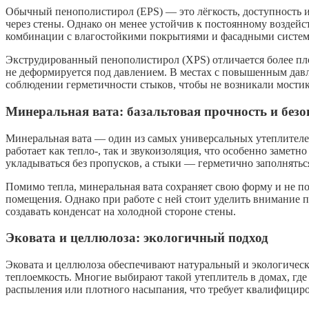
Обычный пенополистирол (EPS) — это лёгкость, доступность и
через стены. Однако он менее устойчив к постоянному воздей
комбинации с влагостойкими покрытиями и фасадными систем
Экструдированный пенополистирол (XPS) отличается более пло
не деформируется под давлением. В местах с повышенным дав
соблюдении герметичности стыков, чтобы не возникали мостик
Минеральная вата: базальтовая прочность и безо
Минеральная вата — один из самых универсальных утеплителей
работает как тепло-, так и звукоизоляция, что особенно замет
укладываться без пропусков, а стыки — герметично заполнятьс
Помимо тепла, минеральная вата сохраняет свою форму и не 
помещения. Однако при работе с ней стоит уделить внимание 
создавать конденсат на холодной стороне стены.
Эковата и целлюлоза: экологичный подход
Эковата и целлюлоза обеспечивают натуральный и экологическ
теплоемкость. Многие выбирают такой утеплитель в домах, гд
распыления или плотного насыпания, что требует квалифициро