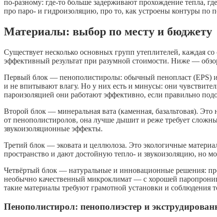
по-разному: где-то больше задерживают прохождение тепла, гд
про паро- и гидроизоляцию, про то, как устроены контуры по п
Материалы: выбор по месту и бюджету
Существует несколько основных групп утеплителей, каждая с
эффективный результат при разумной стоимости. Ниже — обзор
Первый блок — пенополистиролы: обычный пенопласт (EPS) и 
и не впитывают влагу. Но у них есть и минусы: они чувствите
пароизоляцией они работают эффективно, если правильно под
Второй блок — минеральная вата (каменная, базальтовая). Это
от пенополистиролов, она лучше дышит и реже требует сложных
звукоизоляционные эффекты.
Третий блок — эковата и целлюлоза. Это экологичные матери
пространство и дают достойную тепло- и звукоизоляцию, но мо
Четвёртый блок — натуральные и инновационные решения: проб
необычно качественный микроклимат — с хорошей паропроница
такие материалы требуют грамотной установки и соблюдения т
Пенополистирол: пенополиэстер и экструдирова