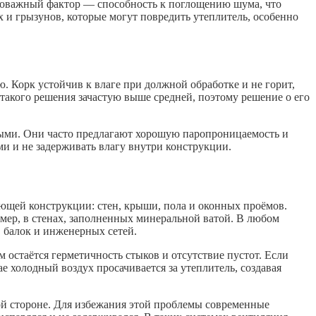
ловажный фактор — способность к поглощению шума, что
х и грызунов, которые могут повредить утеплитель, особенно
. Корк устойчив к влаге при должной обработке и не горит,
акого решения зачастую выше средней, поэтому решение о его
ными. Они часто предлагают хорошую паропроницаемость и
и и не задерживать влагу внутри конструкции.
ающей конструкции: стен, крыши, пола и оконных проёмов.
мер, в стенах, заполненных минеральной ватой. В любом
 балок и инженерных сетей.
остаётся герметичность стыков и отсутствие пустот. Если
 холодный воздух просачивается за утеплитель, создавая
ой стороне. Для избежания этой проблемы современные