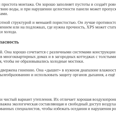
 простота монтажа. Он хорошо заполняет пустоты и создаёт ро
ствию воды, и при нарушении целостности панели может пропуск
ами.
тной структурой и меньшей пористостью. Он лучше противостои
лением или на подложках, где нужна прочность, XPS может ста
и холода.
пасность
. Она хорошо сочетается с различными системами конструкции и
но в многоквартирных домах и в загородных коттеджах с толстым
я, чтобы не образовывались холодные мостики.
подвержена гниению. Она «дышит» в нужном диапазоне влажнос
пылеобразованию и использовать защиту органов дыхания, а ещё
и чистый вариант утепления. Их отличает хорошая воздухопрони
е важна экологическая составляющая и свободный доступ возду
ванных специалистов, чтобы избежать оседания и нарушения ро