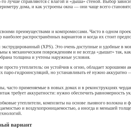
е-то лучше справляются с влагой и «дыша» стеной. Выбор зависи
ериметру дома, и как устроены окна — они чаще всего становятс
о своими преимуществами и компромиссами. Часто в одном прое
 наиболее распространённых вариантов и когда их стоит предпо
экструдированный (XPS). Это очень доступные и удобные в мо
льны к механическим повреждениям и не всегда «дышат» так, как
обрана толщина и учтены наружные условия.
 не просто утеплитель: он устойчив к огню, обладает хорошими а
 паро-гидроинсуляций, но устанавливать её нужно аккуратно — 
алы, часто применяемые в новых домах и в реконструкциях чер
нтаж требует аккуратности: нужно обеспечить равномерность ук
ковые утеплители, композиты на основе льняного волокна и фо
емостью и воздухопроницаемостью, а иногда и меньшей толщей
ехнологий.
нный вариант