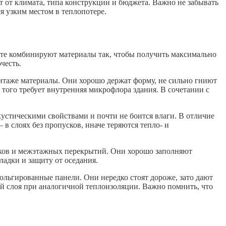
т от климата, типа конструкции и бюджета. Важно не забывать
я узким местом в теплопотере.
кте комбинируют материалы так, чтобы получить максимально
честь.
нтаже материалы. Они хорошо держат форму, не сильно гниют
 того требует внутренняя микрофлора здания. В сочетании с
кустическими свойствами и почти не боится влаги. В отличие
в слоях без пропусков, иначе теряются тепло- и
даков и межэтажных перекрытий. Они хорошо заполняют
ладки и защиту от оседания.
льгированные панели. Они нередко стоят дороже, зато дают
 слоя при аналогичной теплоизоляции. Важно помнить, что