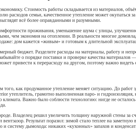
кономику. Стоимость работы складывается из материалов, объё
олю расходов семьи, качественное утепление может окупаться за
 выглядят всё более оправданными и разумными.
комфортности проживания, уменьшение шума с улицы, улучшение 
ми, чем экономия на отоплении. В реальности многие домовлад
родаже: дом кажется «живым» и готовым к длительной эксплуата
имерный бюджет. Разделите расходы на материалы, работу и неп
забывайте о порядке поставки и проверке качества материалов —
может привести к перерасходу на другом, поэтому важно видеть
 того, как продуманное утепление меняет ситуацию. До работ з
erior утеплитель, грамотно выполненная паро- и гидроизоляция,
о климата. Важно было соблюсти технологию: нигде не осталось
да.
роде. Владелец решил увеличить толщину наружной стены за сч
вентзазор. Результат поразил: зимой стало теплее на заметную в
ю и систему дымохода: никаких «кухонных» запахов и конденсата