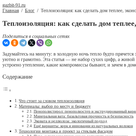
gazbit-91.ru
Главная
/
Блог
/
Теплоизоляция: как сделать дом теплее, экон
Теплоизоляция: как сделать дом теплее
Поделиться в социальных сетях
Задумайтесь на минуту: в холодную ночь тепло будто прячется з
уютно и грамотно. Эта статья — не набор сухих цифр, а живой 
устроено утепление, какие компромиссы бывают, и зачем в дом
Содержание
Что стоит за словом теплоизоляция
Материалы: выбор по месту и бюджету
Пенополистирол: пенополиэстер и экструдированный вари
Минеральная вата: базальтовая прочность и безопасность
Эковата и целлюлоза: экологичный подход
Ещё варианты: корк и инновации из натуральных волокон
Технологии монтажа и проект за стеклым фасадом