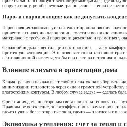
проекты часто используют вентилируемые фасады, где воздушны
снаружи и внутри обеспечивает равновесие — тепло не тает в 
Паро- и гидроизоляция: как не допустить конден
Пароизоляция защищает утеплитель от проникновения водяного
привести к снижению паропроницаемости и возникновению скоп
материалов с требуемой паропроницаемостью и грамотная укла
Складной подход к вентиляции и отоплению — залог комфортн
приточную вентиляцию. Это позволяет снизить теплопотери и 
вентиляционной системы, чтобы она не стала источником пыли
Влияние климата и ориентации дома
Климат региона накладывает свой отпечаток на выбор материа
минимизации теплопотерь через окна и грамотной устройству 
влагостойким контуром. В любом случае задача — сделать бал
Ориентация дома по сторонам света влияет на тепловую нагру
Правильное остекление, энергоэффективные рамы и роль тепл
где-то нужны более открытые окна, где-то — плотнее и с высо
Экономика утепления: счет за тепло и 