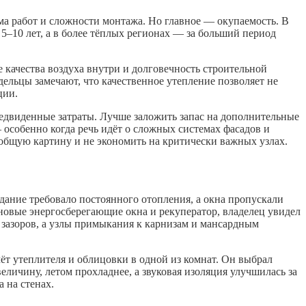
ма работ и сложности монтажа. Но главное — окупаемость. В
 5–10 лет, а в более тёплых регионах — за больший период
качества воздуха внутри и долговечность строительной
ельцы замечают, что качественное утепление позволяет не
ции.
редвиденные затраты. Лучше заложить запас на дополнительные
 особенно когда речь идёт о сложных системах фасадов и
 общую картину и не экономить на критически важных узлах.
дание требовало постоянного отопления, а окна пропускали
 новые энергосберегающие окна и рекуператор, владелец увидел
 зазоров, а узлы примыкания к карнизам и мансардным
ёт утеплителя и облицовки в одной из комнат. Он выбрал
еличину, летом прохладнее, а звуковая изоляция улучшилась за
 на стенах.