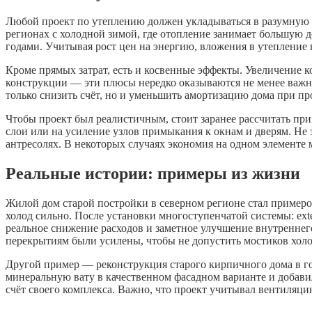
Любой проект по утеплению должен укладываться в разумную э
регионах с холодной зимой, где отопление занимает большую д
годами. Учитывая рост цен на энергию, вложения в утепление
Кроме прямых затрат, есть и косвенные эффекты. Увеличение 
конструкции — эти плюсы нередко оказываются не менее важны
только снизить счёт, но и уменьшить амортизацию дома при п
Чтобы проект был реалистичным, стоит заранее рассчитать пр
слои или на усиление узлов примыкания к окнам и дверям. Не 
антресолях. В некоторых случаях экономия на одном элементе 
Реальные истории: примеры из жизни
Жилой дом старой постройки в северном регионе стал примером
холод сильно. После установки многоступенчатой системы: ext
реальное снижение расходов и заметное улучшение внутреннег
перекрытиям были усилены, чтобы не допустить мостиков холо
Другой пример — реконструкция старого кирпичного дома в го
минеральную вату в качественном фасадном варианте и добавил 
счёт своего комплекса. Важно, что проект учитывал вентиляци