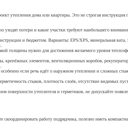
оект утепления дома или квартиры. Это не строгая инструкция п
нно уходят потери и какие участки требуют наибольшего вниман
нструкции и бюджетом. Варианты: EPS/XPS, минеральная вата, э
.
 какой толщины нужно для достижения желаемого уровня теплоэф
ы, крепёжных элементов, вентиляционных коробов, рекуперато
.
собенно если речь идёт о наружном утеплении и сложных стык
герметичность стыков, плотность слоёв, отсутствие видимых п
нием поверхности утеплителя и герметиков, не допускайте появл
те скоординировать работу подрядчика, полезно иметь компакт