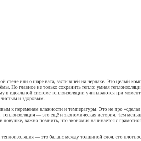
стой стене или о шаре вата, застывшей на чердаке. Это целый к
ы. Но главное не только сохранить тепло: умная теплоизоляция
у в идеальной системе теплоизоляции учитываются три момента:
 чистым и здоровым.
вым к переменам влажности и температуры. Это не про «сделал 
теплоизоляция — это ещё и экономическая история. Чем меньше 
я в ловушке, важно помнить, что экономия начинается с грамотно
я теплоизоляция — это баланс между толщиной слоя, его плотно