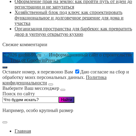
Оформление прав на землю: как пройти путь от идеи до
регистрации и не запутаться
Хозяйственный блок под ключ: как спроектировать
функциональное и долговечное решение для дома и
участка
Организация пространства для барбекю: как превратить
двор в уютную открытую кухню
Свежие комментарии
©
2026
gazbit-91.ru
·
Информационный сайт о строительстве
·
Тема от GoodwinPress.ru
Оставьте номер, я перезвоню Вам
Даю согласие на сбор и
обработку моих персональных данных.
Политика
конфиденциальности
Выберите Ваш мессенджер
Поиск по сайту
Например,
особо крупный размер
Главная