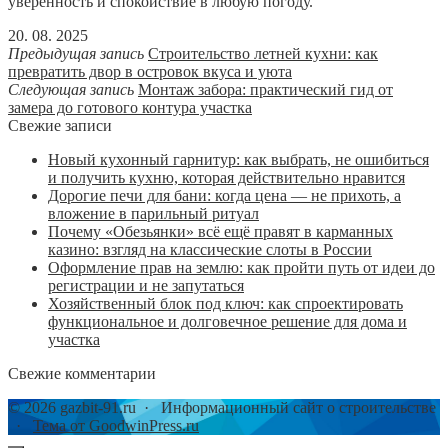
уверенность и спокойствие в любую погоду.
20. 08. 2025
Предыдущая запись
Строительство летней кухни: как
превратить двор в островок вкуса и уюта
Следующая запись
Монтаж забора: практический гид от
замера до готового контура участка
Свежие записи
Новый кухонный гарнитур: как выбрать, не ошибиться
и получить кухню, которая действительно нравится
Дорогие печи для бани: когда цена — не прихоть, а
вложение в парильный ритуал
Почему «Обезьянки» всё ещё правят в карманных
казино: взгляд на классические слоты в России
Оформление прав на землю: как пройти путь от идеи до
регистрации и не запутаться
Хозяйственный блок под ключ: как спроектировать
функциональное и долговечное решение для дома и
участка
Свежие комментарии
©
2026
gazbit-91.ru
·
Информационный сайт о строительстве
·
Тема от GoodwinPress.ru