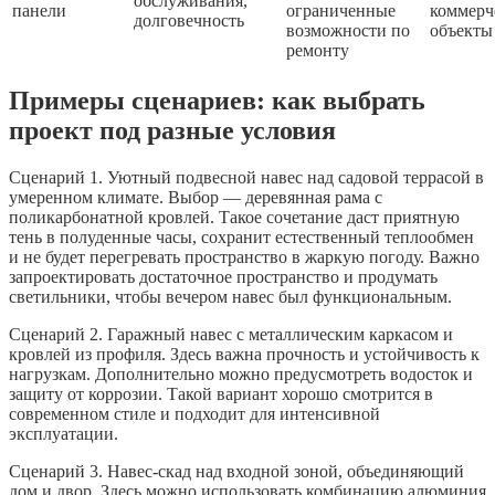
обслуживания,
панели
ограниченные
коммерч
долговечность
возможности по
объекты
ремонту
Примеры сценариев: как выбрать
проект под разные условия
Сценарий 1. Уютный подвесной навес над садовой террасой в
умеренном климате. Выбор — деревянная рама с
поликарбонатной кровлей. Такое сочетание даст приятную
тень в полуденные часы, сохранит естественный теплообмен
и не будет перегревать пространство в жаркую погоду. Важно
запроектировать достаточное пространство и продумать
светильники, чтобы вечером навес был функциональным.
Сценарий 2. Гаражный навес с металлическим каркасом и
кровлей из профиля. Здесь важна прочность и устойчивость к
нагрузкам. Дополнительно можно предусмотреть водосток и
защиту от коррозии. Такой вариант хорошо смотрится в
современном стиле и подходит для интенсивной
эксплуатации.
Сценарий 3. Навес-скад над входной зоной, объединяющий
дом и двор. Здесь можно использовать комбинацию алюминия