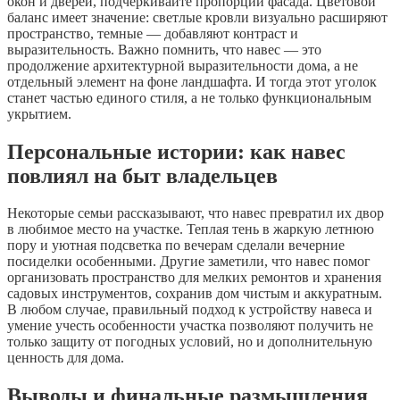
окон и дверей, подчеркивайте пропорции фасада. Цветовой
баланс имеет значение: светлые кровли визуально расширяют
пространство, темные — добавляют контраст и
выразительность. Важно помнить, что навес — это
продолжение архитектурной выразительности дома, а не
отдельный элемент на фоне ландшафта. И тогда этот уголок
станет частью единого стиля, а не только функциональным
укрытием.
Персональные истории: как навес
повлиял на быт владельцев
Некоторые семьи рассказывают, что навес превратил их двор
в любимое место на участке. Теплая тень в жаркую летнюю
пору и уютная подсветка по вечерам сделали вечерние
посиделки особенными. Другие заметили, что навес помог
организовать пространство для мелких ремонтов и хранения
садовых инструментов, сохранив дом чистым и аккуратным.
В любом случае, правильный подход к устройству навеса и
умение учесть особенности участка позволяют получить не
только защиту от погодных условий, но и дополнительную
ценность для дома.
Выводы и финальные размышления