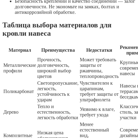
Безопасность креплений и качество соединений — залог
долговечности. Не экономьте на замках, болтах и
антикоррозийной обработке.
Таблица выбора материалов для
кровли навеса
Рекоме
Материал
Преимущества
Недостатки
прим
Прочность,
Может требовать
Крупные
Металлические
долговечность,
защиты от
совреме
профили
широкий выбор
ржавчины,
навесы
цветов
теплопроводность
Светопропускание,
Чувствителен к
Навесы 
легкость,
царапинам,
Поликарбонат
терраса
устойчивость к
требует защиты от
беседка
ударам
ультрафиолета
Тепло и
Классич
Уязвимо к влаге,
Дерево
естественность,
стиль, з
требует ухода
легкость обработки
участки
Менее
естественный
Соврем
Низкая цена
Композитные
вид,
дизайны