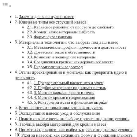
Зачем и для кого нужен навес
Ключевые типы конструкций навеса
Каркасное решение: от простого до сложного
Кровля: какие материалы выбирать
Форма и угол наклона
Материалы и технологии: что выбрать под ваш навес
Металлические профили: прочность и долговечность
Древесина: тепло и естественность
Композит и полимерные материалы
Соединения и крепеж: как держать всё вместе
Гидроизоляция и водоотвод
Этапы проектирования и монтажа: как превратить идею в
реальность
1. Предварительный расчет: что и зачем
2. Подбор материалов под климат и стиль
3. Монтаж каркаса: крепко и точно
4. Монтаж кровли и гидроизоляция
5. Контроль качества и финальные штрихи
Безопасность и нормативы: что важно учесть
Эксплуатация навеса: уход и обслуживание
Практические советы по выбору проекта под ваши условия
Таблица выбора материалов для кровли навеса
Примеры сценариев: как выбрать проект под разные условия
Уход за навесом: как сохранить форму и функциональность