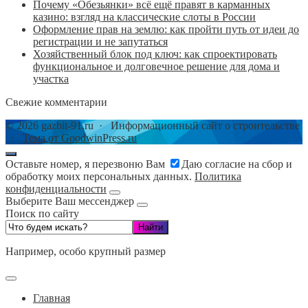
Почему «Обезьянки» всё ещё правят в карманных
казино: взгляд на классические слоты в России
Оформление прав на землю: как пройти путь от идеи до
регистрации и не запутаться
Хозяйственный блок под ключ: как спроектировать
функциональное и долговечное решение для дома и
участка
Свежие комментарии
©
2026
gazbit-91.ru
·
Информационный сайт о строительстве
·
Тема от GoodwinPress.ru
Оставьте номер, я перезвоню Вам
Даю согласие на сбор и
обработку моих персональных данных.
Политика
конфиденциальности
Выберите Ваш мессенджер
Поиск по сайту
Например,
особо крупный размер
Главная