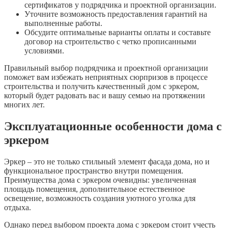
сертификатов у подрядчика и проектной организации.
Уточните возможность предоставления гарантий на
выполненные работы.
Обсудите оптимальные варианты оплаты и составьте
договор на строительство с четко прописанными
условиями.
Правильный выбор подрядчика и проектной организации
поможет вам избежать неприятных сюрпризов в процессе
строительства и получить качественный дом с эркером,
который будет радовать вас и вашу семью на протяжении
многих лет.
Эксплуатационные особенности дома с
эркером
Эркер – это не только стильный элемент фасада дома, но и
функциональное пространство внутри помещения.
Преимущества дома с эркером очевидны: увеличенная
площадь помещения, дополнительное естественное
освещение, возможность создания уютного уголка для
отдыха.
Однако перед выбором проекта дома с эркером стоит учесть