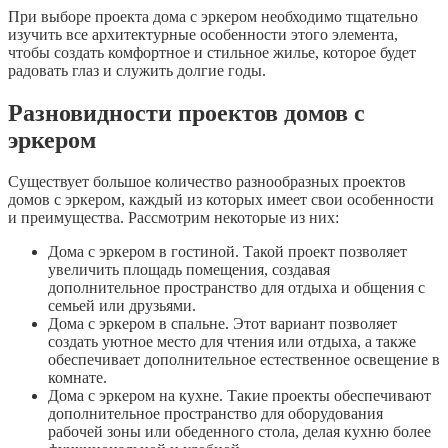
При выборе проекта дома с эркером необходимо тщательно
изучить все архитектурные особенности этого элемента,
чтобы создать комфортное и стильное жилье, которое будет
радовать глаз и служить долгие годы.
Разновидности проектов домов с
эркером
Существует большое количество разнообразных проектов
домов с эркером, каждый из которых имеет свои особенности
и преимущества. Рассмотрим некоторые из них:
Дома с эркером в гостиной. Такой проект позволяет
увеличить площадь помещения, создавая
дополнительное пространство для отдыха и общения с
семьей или друзьями.
Дома с эркером в спальне. Этот вариант позволяет
создать уютное место для чтения или отдыха, а также
обеспечивает дополнительное естественное освещение в
комнате.
Дома с эркером на кухне. Такие проекты обеспечивают
дополнительное пространство для оборудования
рабочей зоны или обеденного стола, делая кухню более