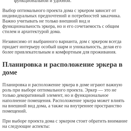
функциональной и удобной.
Выбор оптимального проекта дома с эркером зависит от
индивидуальных предпочтений и потребностей заказчика.
Важно учитывать не только внешний вид и
функциональность эркера, но и его сочетаемость с общим
стилем и архитектурой дома.
Независимо от выбранного варианта, дом с эркером всегда
придает интерьеру особый шарм и уникальность, делая его
более привлекательным и комфортным для проживания.
Планировка и расположение эркера в
доме
Планировка и расположение эркера в доме играют важную
роль при выборе оптимального проекта. Эркер — это не
только декоративный элемент, но и функциональное
наполнение помещения. Расположение эркера может влиять
на внешний вид дома, а также на внутреннее пространство
помещений.
При выборе проекта дома с эркером стоит обратить внимание
на следующие аспекты: