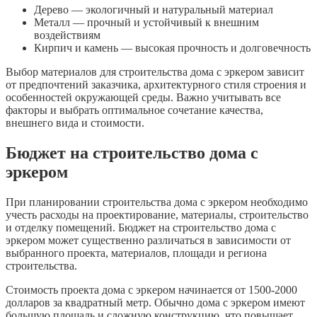
Дерево — экологичный и натуральный материал
Металл — прочный и устойчивый к внешним
воздействиям
Кирпич и камень — высокая прочность и долговечность
Выбор материалов для строительства дома с эркером зависит
от предпочтений заказчика, архитектурного стиля строения и
особенностей окружающей среды. Важно учитывать все
факторы и выбрать оптимальное сочетание качества,
внешнего вида и стоимости.
Бюджет на строительство дома с
эркером
При планировании строительства дома с эркером необходимо
учесть расходы на проектирование, материалы, строительство
и отделку помещений. Бюджет на строительство дома с
эркером может существенно различаться в зависимости от
выбранного проекта, материалов, площади и региона
строительства.
Стоимость проекта дома с эркером начинается от 1500-2000
долларов за квадратный метр. Обычно дома с эркером имеют
большую площадь и сложную конструкцию, что повышает