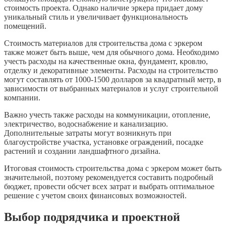
стоимость проекта. Однако наличие эркера придает дому
уникальный стиль и увеличивает функциональность
помещений.
Стоимость материалов для строительства дома с эркером
также может быть выше, чем для обычного дома. Необходимо
учесть расходы на качественные окна, фундамент, кровлю,
отделку и декоративные элементы. Расходы на строительство
могут составлять от 1000-1500 долларов за квадратный метр, в
зависимости от выбранных материалов и услуг строительной
компании.
Важно учесть также расходы на коммуникации, отопление,
электричество, водоснабжение и канализацию.
Дополнительные затраты могут возникнуть при
благоустройстве участка, установке ограждений, посадке
растений и создании ландшафтного дизайна.
Итоговая стоимость строительства дома с эркером может быть
значительной, поэтому рекомендуется составить подробный
бюджет, провести обсчет всех затрат и выбрать оптимальное
решение с учетом своих финансовых возможностей.
Выбор подрядчика и проектной