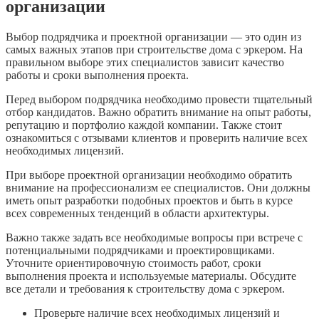
организации
Выбор подрядчика и проектной организации — это один из
самых важных этапов при строительстве дома с эркером. На
правильном выборе этих специалистов зависит качество
работы и сроки выполнения проекта.
Перед выбором подрядчика необходимо провести тщательный
отбор кандидатов. Важно обратить внимание на опыт работы,
репутацию и портфолио каждой компании. Также стоит
ознакомиться с отзывами клиентов и проверить наличие всех
необходимых лицензий.
При выборе проектной организации необходимо обратить
внимание на профессионализм ее специалистов. Они должны
иметь опыт разработки подобных проектов и быть в курсе
всех современных тенденций в области архитектуры.
Важно также задать все необходимые вопросы при встрече с
потенциальными подрядчиками и проектировщиками.
Уточните ориентировочную стоимость работ, сроки
выполнения проекта и используемые материалы. Обсудите
все детали и требования к строительству дома с эркером.
Проверьте наличие всех необходимых лицензий и