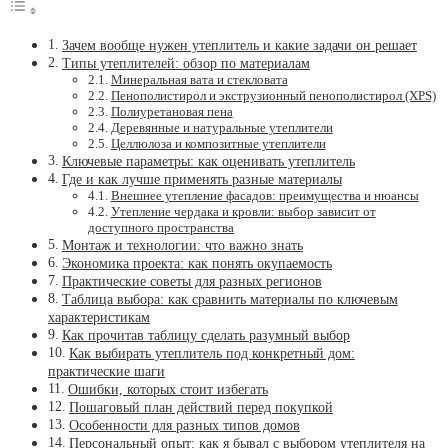
Зачем вообще нужен утеплитель и какие задачи он решает
Типы утеплителей: обзор по материалам
Минеральная вата и стекловата
Пенополистирол и экструзионный пенополистирол (XPS)
Полиуретановая пена
Деревянные и натуральные утеплители
Целлюлоза и композитные утеплители
Ключевые параметры: как оценивать утеплитель
Где и как лучше применять разные материалы
Внешнее утепление фасадов: преимущества и нюансы
Утепление чердака и кровли: выбор зависит от
доступного пространства
Монтаж и технологии: что важно знать
Экономика проекта: как понять окупаемость
Практические советы для разных регионов
Таблица выбора: как сравнить материалы по ключевым
характеристикам
Как прочитав таблицу сделать разумный выбор
Как выбирать утеплитель под конкретный дом:
практические шаги
Ошибки, которых стоит избегать
Пошаговый план действий перед покупкой
Особенности для разных типов домов
Персональный опыт: как я бывал с выбором утеплителя на