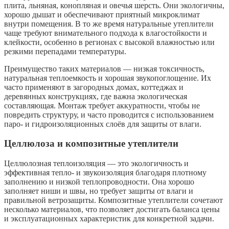
плита, льняная, конопляная и овечья шерсть. Они экологичны,
хорошо дышат и обеспечивают приятный микроклимат
внутри помещения. В то же время натуральные утеплители
чаще требуют внимательного подхода к влагостойкости и
клейкости, особенно в регионах с высокой влажностью или
резкими перепадами температуры.
Преимущество таких материалов — низкая токсичность,
натуральная теплоемкость и хорошая звукопоглощение. Их
часто применяют в загородных домах, коттеджах и
деревянных конструкциях, где важна экологическая
составляющая. Монтаж требует аккуратности, чтобы не
повредить структуру, и часто проводится с использованием
паро- и гидроизоляционных слоёв для защиты от влаги.
Целлюлоза и композитные утеплители
Целлюлозная теплоизоляция — это экологичность и
эффективная тепло- и звукоизоляция благодаря плотному
заполнению и низкой теплопроводности. Она хорошо
заполняет ниши и швы, но требует защиты от влаги и
правильной ветрозащиты. Композитные утеплители сочетают
несколько материалов, что позволяет достигать баланса цены
и эксплуатационных характеристик для конкретной задачи.