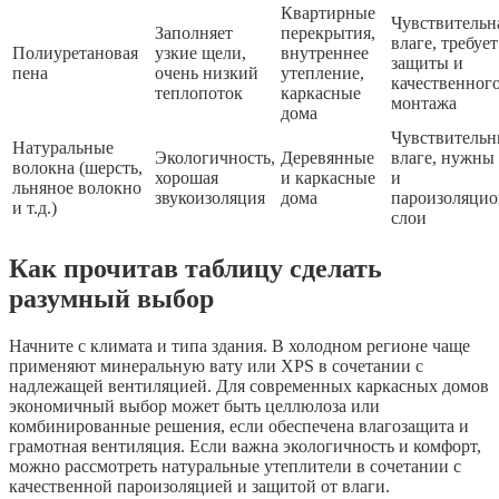
Квартирные
Чувствительн
Заполняет
перекрытия,
влаге, требует
Полиуретановая
узкие щели,
внутреннее
защиты и
пена
очень низкий
утепление,
качественног
теплопоток
каркасные
монтажа
дома
Чувствительн
Натуральные
Экологичность,
Деревянные
влаге, нужны 
волокна (шерсть,
хорошая
и каркасные
и
льняное волокно
звукоизоляция
дома
пароизоляци
и т.д.)
слои
Как прочитав таблицу сделать
разумный выбор
Начните с климата и типа здания. В холодном регионе чаще
применяют минеральную вату или XPS в сочетании с
надлежащей вентиляцией. Для современных каркасных домов
экономичный выбор может быть целлюлоза или
комбинированные решения, если обеспечена влагозащита и
грамотная вентиляция. Если важна экологичность и комфорт,
можно рассмотреть натуральные утеплители в сочетании с
качественной пароизоляцией и защитой от влаги.