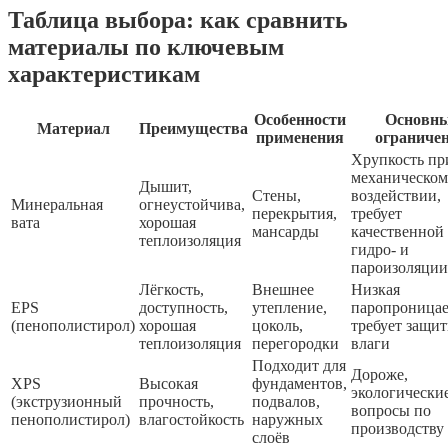
Таблица выбора: как сравнить
материалы по ключевым
характеристикам
Особенности
Основн
Материал
Преимущества
применения
ограниче
Хрупкость пр
механическом
Дышит,
Стены,
воздействии,
Минеральная
огнеустойчива,
перекрытия,
требует
вата
хорошая
мансарды
качественной
теплоизоляция
гидро- и
пароизоляции
Лёгкость,
Внешнее
Низкая
EPS
доступность,
утепление,
паропроницае
(пенополистирол)
хорошая
цоколь,
требует защит
теплоизоляция
перегородки
влаги
Подходит для
Дороже,
XPS
Высокая
фундаментов,
экологически
(экструзионный
прочность,
подвалов,
вопросы по
пенополистирол)
влагостойкость
наружных
производству
слоёв