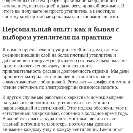
современных систем требует правильной координации с
отоплением, вентиляцией и даже регулировкой режимов. В
итоге вы получаете не просто утеплитель, а целостную
систему комфортной микроклимата и экономии энергии.
Персональный опыт: как я бывал с
выбором утеплителя на практике
Я помню проект реконструкции семейного дома, где мы
сменили внешний слой на более плотный утеплитель и
добавили вентилируемую фасадную систему. Задача была не
просто снизить теплоотдачу, но и сохранить
привлекательность фасада и долговечность отделки. Мы дали
приоритет материалам с хорошей влагостойкостью и
совместимостью с облицовкой. Результат — комфорт внутри и
чтение счётчиков по электроэнергии снизилось заметно.
В другом случае мы работали с каркасным домом: выбрали
натуральные волокнистые утеплители в сочетании с
пароизоляцией и вентиляцией. Этот подход обеспечил уют и
естественный микроклимат, особенно в холодное время года.
Важной оказалась аккуратность монтажа: щели и стыки —
главный источник теплопотерь, поэтому мы уделили
внимание каждому узлу и кожуху вентиляции. Такой опыт