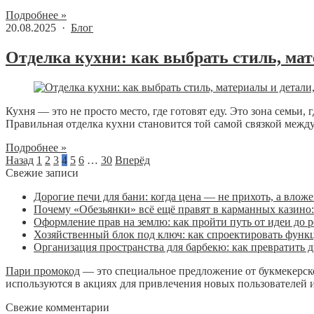
Подробнее »
20.08.2025 ·
Блог
Отделка кухни: как выбрать стиль, ма
Кухня — это не просто место, где готовят еду. Это зона семьи,
Правильная отделка кухни становится той самой связкой между 
Подробнее »
Назад
1
2
3
4
5
6
…
30
Вперёд
Свежие записи
Дорогие печи для бани: когда цена — не прихоть, а влож
Почему «Обезьянки» всё ещё правят в карманных казино: 
Оформление прав на землю: как пройти путь от идеи до р
Хозяйственный блок под ключ: как спроектировать функц
Организация пространства для барбекю: как превратить
Пари промокод
— это специальное предложение от букмекерско
используются в акциях для привлечения новых пользователей
Свежие комментарии