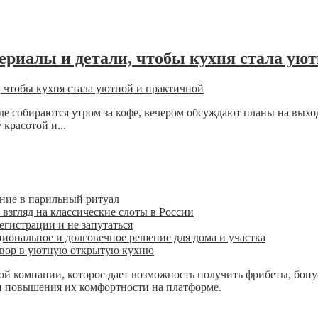
териалы и детали, чтобы кухня стала ую
 где собираются утром за кофе, вечером обсуждают планы на выхо
красотой и...
ение в парильный ритуал
взгляд на классические слоты в России
егистрации и не запутаться
иональное и долговечное решение для дома и участка
 двор в уютную открытую кухню
й компании, которое дает возможность получить фрибеты, бону
 и повышения их комфортности на платформе.