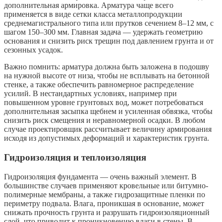
дополнительная армировка. Арматура чаще всего
применяется в виде сетки класса металлопродукции
среднемагистрального типа или прутков сечением 8–12 мм, с
шагом 150–300 мм. Главная задача — удержать геометрию
основания и снизить риск трещин под давлением грунта и от
сезонных усадок.
Важно помнить: арматура должна быть заложена в подошву
на нужной высоте от низа, чтобы не всплывать на бетонной
стенке, а также обеспечить равномерное распределение
усилий. В нестандартных условиях, например при
повышенном уровне грунтовых вод, может потребоваться
дополнительная засыпка щебнем и усиленная обвязка, чтобы
снизить риск смещения и неравномерной осадки. В любом
случае проектировщик рассчитывает величину армирования
исходя из допустимых деформаций и характеристик грунта.
Гидроизоляция и теплоизоляция
Гидроизоляция фундамента — очень важный элемент. В
большинстве случаев применяют кровельные или битумно-
полимерные мембраны, а также гидрозащитные пленки по
периметру подвала. Влага, проникшая в основание, может
снижать прочность грунта и разрушать гидроизоляционный
слой, что приводит к проникновению влаги в стены. В