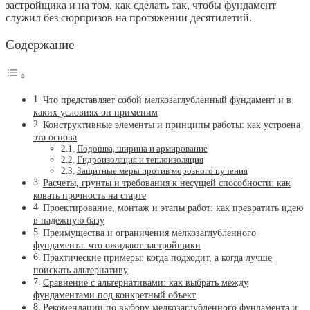
застройщика и на том, как сделать так, чтобы фундамент
служил без сюрпризов на протяжении десятилетий.
Содержание
Что представляет собой мелкозаглубленный фундамент и в
каких условиях он применим
Конструктивные элементы и принципы работы: как устроена
эта основа
Подошва, ширина и армирование
Гидроизоляция и теплоизоляция
Защитные меры против морозного пучения
Расчеты, грунты и требования к несущей способности: как
ковать прочность на старте
Проектирование, монтаж и этапы работ: как превратить идею
в надежную базу
Преимущества и ограничения мелкозаглубленного
фундамента: что ожидают застройщики
Практические примеры: когда подходит, а когда лучше
поискать альтернативу
Сравнение с альтернативами: как выбрать между
фундаментами под конкретный объект
Рекомендации по выбору мелкозаглубленного фундамента и