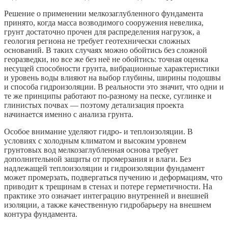
Решение о применении мелкозаглубленного фундамента
принято, когда масса возводимого сооружения невелика,
грунт достаточно прочен для распределения нагрузок, а
геология региона не требует геотехнически сложных
оснований. В таких случаях можно обойтись без сложной
георазведки, но все же без неё не обойтись: точная оценка
несущей способности грунта, вибрационные характеристики
и уровень воды влияют на выбор глубины, ширины подошвы
и способа гидроизоляции. В реальности это значит, что одни и
те же принципы работают по-разному на песке, суглинке и
глинистых почвах — поэтому детализация проекта
начинается именно с анализа грунта.
Особое внимание уделяют гидро- и теплоизоляции. В
условиях с холодным климатом и высоким уровнем
грунтовых вод мелкозаглубленная основа требует
дополнительной защиты от промерзания и влаги. Без
надлежащей теплоизоляции и гидроизоляции фундамент
может промерзать, подвергаться пучению и деформациям, что
приводит к трещинам в стенах и потере герметичности. На
практике это означает интеграцию внутренней и внешней
изоляции, а также качественную гидробарьеру на внешнем
контура фундамента.