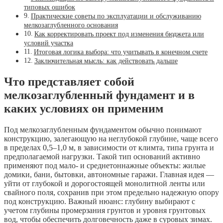
типовых ошибок
Практические советы по эксплуатации и обслуживанию
мелкозаглубленного основания
Как корректировать проект под изменения бюджета или
условий участка
Итоговая логика выбора: что учитывать в конечном счете
Заключительная мысль: как действовать дальше
Что представляет собой
мелкозаглубленный фундамент и в
каких условиях он применим
Под мелкозаглубленным фундаментом обычно понимают
конструкцию, залегающую на неглубокой глубине, чаще всего
в пределах 0,5–1,0 м, в зависимости от климта, типа грунта и
предполагаемой нагрузки. Такой тип оснований активно
применяют под мало- и среднетоннажные объекты: жилые
домики, бани, бытовки, автономные гаражи. Главная идея —
уйти от глубокой и дорогостоящей монолитной ленты или
свайного поля, сохранив при этом предельно надежную опору
под конструкцию. Важный нюанс: глубину выбирают с
учетом глубины промерзания грунтов и уровня грунтовых
вод, чтобы обеспечить долговечность даже в суровых зимах.