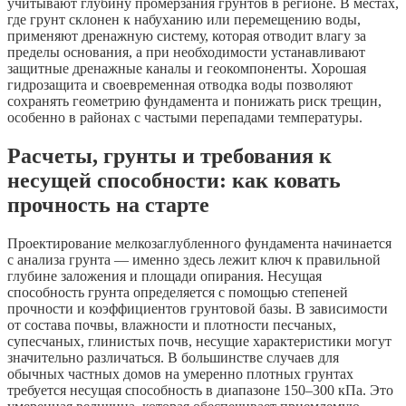
учитывают глубину промерзания грунтов в регионе. В местах,
где грунт склонен к набуханию или перемещению воды,
применяют дренажную систему, которая отводит влагу за
пределы основания, а при необходимости устанавливают
защитные дренажные каналы и геокомпоненты. Хорошая
гидрозащита и своевременная отводка воды позволяют
сохранять геометрию фундамента и понижать риск трещин,
особенно в районах с частыми перепадами температуры.
Расчеты, грунты и требования к
несущей способности: как ковать
прочность на старте
Проектирование мелкозаглубленного фундамента начинается
с анализа грунта — именно здесь лежит ключ к правильной
глубине заложения и площади опирания. Несущая
способность грунта определяется с помощью степеней
прочности и коэффициентов грунтовой базы. В зависимости
от состава почвы, влажности и плотности песчаных,
супесчаных, глинистых почв, несущие характеристики могут
значительно различаться. В большинстве случаев для
обычных частных домов на умеренно плотных грунтах
требуется несущая способность в диапазоне 150–300 кПа. Это