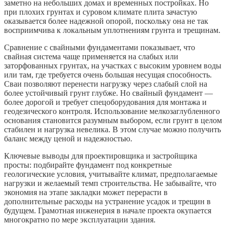
заметно на небольших домах и временных постройках. Но
при плохих грунтах и суровом климате плита зачастую
оказывается более надежной опорой, поскольку она не так
восприимчива к локальным уплотнениям грунта и трещинам.
Сравнение с свайными фундаментами показывает, что
свайная система чаще применяется на слабых или
заторфованных грунтах, на участках с высоким уровнем воды
или там, где требуется очень большая несущая способность.
Сваи позволяют перенести нагрузку через слабый слой на
более устойчивый грунт глубже. Но свайный фундамент —
более дорогой и требует спецоборудования для монтажа и
геодезического контроля. Использование мелкозаглубленного
основания становится разумным выбором, если грунт в целом
стабилен и нагрузка невелика. В этом случае можно получить
баланс между ценой и надежностью.
Ключевые выводы для проектировщика и застройщика
просты: подбирайте фундамент под конкретные
геологические условия, учитывайте климат, предполагаемые
нагрузки и желаемый темп строительства. Не забывайте, что
экономия на этапе закладки может перерасти в
дополнительные расходы на устранение усадок и трещин в
будущем. Грамотная инженерия в начале проекта окупается
многократно по мере эксплуатации здания.