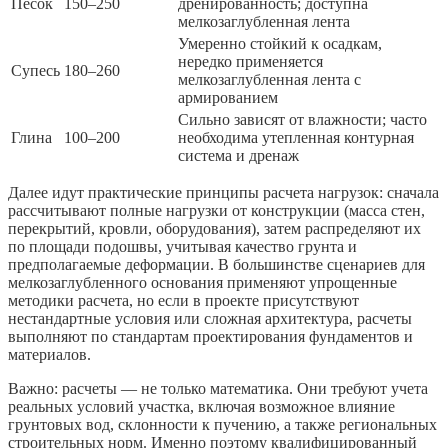
Песок
150–250
дренированность; доступна
мелкозаглубленная лента
Умеренно стойкий к осадкам,
нередко применяется
Супесь
180–260
мелкозаглубленная лента с
армированием
Сильно зависят от влажности; часто
Глина
100–200
необходима утепленная контурная
система и дренаж
Далее идут практические принципы расчета нагрузок: сначала
рассчитывают полные нагрузки от конструкции (масса стен,
перекрытий, кровли, оборудования), затем распределяют их
по площади подошвы, учитывая качество грунта и
предполагаемые деформации. В большинстве сценариев для
мелкозаглубленного основания применяют упрощенные
методики расчета, но если в проекте присутствуют
нестандартные условия или сложная архитектура, расчеты
выполняют по стандартам проектирования фундаментов и
материалов.
Важно: расчеты — не только математика. Они требуют учета
реальных условий участка, включая возможное влияние
грунтовых вод, склонности к пучению, а также региональных
строительных норм. Именно поэтому квалифицированный