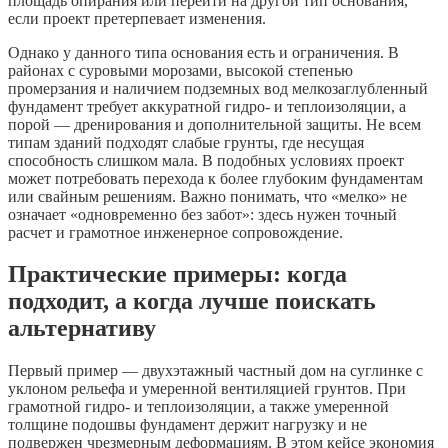
площадь опирания или перейти на другой тип основания,
если проект претерпевает изменения.
Однако у данного типа основания есть и ограничения. В
районах с суровыми морозами, высокой степенью
промерзания и наличием подземных вод мелкозаглубленный
фундамент требует аккуратной гидро- и теплоизоляции, а
порой — дренирования и дополнительной защиты. Не всем
типам зданий подходят слабые грунты, где несущая
способность слишком мала. В подобных условиях проект
может потребовать перехода к более глубоким фундаментам
или свайным решениям. Важно понимать, что «мелко» не
означает «одновременно без забот»: здесь нужен точный
расчет и грамотное инженерное сопровождение.
Практические примеры: когда
подходит, а когда лучше поискать
альтернативу
Первый пример — двухэтажный частный дом на суглинке с
уклоном рельефа и умеренной вентиляцией грунтов. При
грамотной гидро- и теплоизоляции, а также умеренной
толщине подошвы фундамент держит нагрузку и не
подвержен чрезмерным деформациям. В этом кейсе экономия