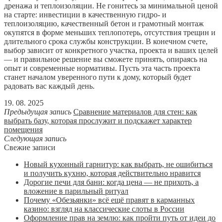
дренажа и теплоизоляции. Не гонитесь за минимальной ценой
на старте: инвестиции в качественную гидро- и
теплоизоляцию, качественный бетон и грамотный монтаж
окупятся в форме меньших теплопотерь, отсутствия трещин и
длительного срока службы конструкции. В конечном счете,
выбор зависит от конкретного участка, проекта и ваших целей
— и правильное решение вы сможете принять, опираясь на
опыт и современные нормативы. Пусть эта часть проекта
станет началом уверенного пути к дому, который будет
радовать вас каждый день.
19. 08. 2025
Предыдущая запись
Сравнение материалов для стен: как
выбрать базу, которая прослужит и подскажет характер
помещения
Следующая запись
Свежие записи
Новый кухонный гарнитур: как выбрать, не ошибиться
и получить кухню, которая действительно нравится
Дорогие печи для бани: когда цена — не прихоть, а
вложение в парильный ритуал
Почему «Обезьянки» всё ещё правят в карманных
казино: взгляд на классические слоты в России
Оформление прав на землю: как пройти путь от идеи до