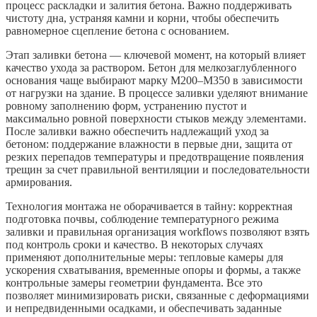
процесс раскладки и залития бетона. Важно поддерживать
чистоту дна, устраняя камни и корни, чтобы обеспечить
равномерное сцепление бетона с основанием.
Этап заливки бетона — ключевой момент, на который влияет
качество ухода за раствором. Бетон для мелкозаглубленного
основания чаще выбирают марку M200–M350 в зависимости
от нагрузки на здание. В процессе заливки уделяют внимание
ровному заполнению форм, устранению пустот и
максимально ровной поверхности стыков между элементами.
После заливки важно обеспечить надлежащий уход за
бетоном: поддержание влажности в первые дни, защита от
резких перепадов температуры и предотвращение появления
трещин за счет правильной вентиляции и последовательности
армирования.
Технология монтажа не оборачивается в тайну: корректная
подготовка почвы, соблюдение температурного режима
заливки и правильная организация workflows позволяют взять
под контроль сроки и качество. В некоторых случаях
применяют дополнительные меры: тепловые камеры для
ускорения схватывания, временные опоры и формы, а также
контрольные замеры геометрии фундамента. Все это
позволяет минимизировать риски, связанные с деформациями
и непредвиденными осадками, и обеспечивать заданные