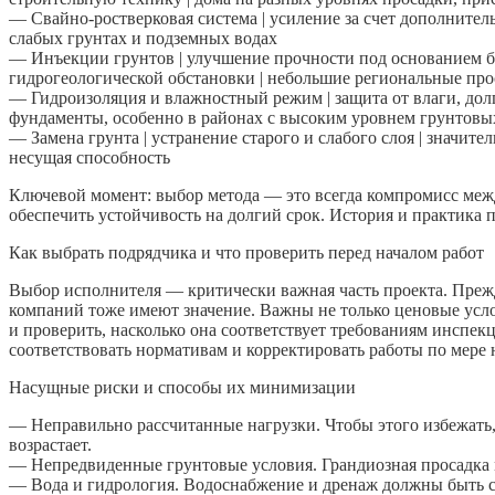
— Свайно-ростверковая система | усиление за счет дополнитель
слабых грунтах и подземных водах
— Инъекции грунтов | улучшение прочности под основанием без
гидрогеологической обстановки | небольшие региональные пр
— Гидроизоляция и влажностный режим | защита от влаги, дол
фундаменты, особенно в районах с высоким уровнем грунтовы
— Замена грунта | устранение старого и слабого слоя | значит
несущая способность
Ключевой момент: выбор метода — это всегда компромисс меж
обеспечить устойчивость на долгий срок. История и практика
Как выбрать подрядчика и что проверить перед началом работ
Выбор исполнителя — критически важная часть проекта. Прежд
компаний тоже имеют значение. Важны не только ценовые услов
и проверить, насколько она соответствует требованиям инспекц
соответствовать нормативам и корректировать работы по мере 
Насущные риски и способы их минимизации
— Неправильно рассчитанные нагрузки. Чтобы этого избежать, 
возрастает.
— Непредвиденные грунтовые условия. Грандиозная просадка мо
— Вода и гидрология. Водоснабжение и дренаж должны быть с