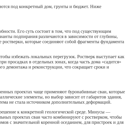
аются под конкретный дом, грунты и бюджет. Ниже
ности. Его суть состоит в том, что под существующим
рианты подпирания различаются в зависимости от глубины,
е ростверки, которые соединяют собой фрагменты фундамента
чтобы избежать локальных перегрузок. Ростверк выступает как
ри просадках в отдельных зонах, когда часть дома «садится»
ого демонтажа и реконструкции, что сокращает сроки и
менных проектах чаще применяют буронабивные сваи, которые
аллические элементы, но выбор зависит от габаритов здания,
тема не стала источником дополнительных деформаций.
решение к конкретной геологической среде. Минусы —
альных проектах сваи часто комбинируют с ростверком, чтобы
мов с значительной коренной оседанием, для пристроек и для