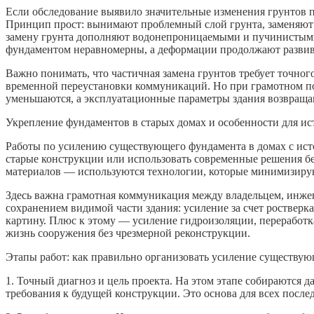
Если обследование выявило значительные изменения грунтов п
Принцип прост: вынимают проблемный слой грунта, заменяют е
замену грунта дополняют водонепроницаемыми и пучинистыми м
фундаментом неравномерны, а деформации продолжают развив
Важно понимать, что частичная замена грунтов требует точног
временной переустановки коммуникаций. Но при грамотном по
уменьшаются, а эксплуатационные параметры здания возвраща
Укрепление фундаментов в старых домах и особенности для ис
Работы по усилению существующего фундамента в домах с исто
старые конструкции или использовать современные решения б
материалов — используются технологии, которые минимизируют
Здесь важна грамотная коммуникация между владельцем, инжен
сохранением видимой части здания: усиление за счет ростве
картину. Плюс к этому — усиление гидроизоляции, переработ
жизнь сооружения без чрезмерной реконструкции.
Этапы работ: как правильно организовать усиление существу
1. Точный диагноз и цель проекта. На этом этапе собираются
требования к будущей конструкции. Это основа для всех посл