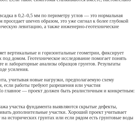
садка в 0,2–0,5 мм по периметру углов — это нормальная
 проседает uneven образом, это уже сигнал к более глубокой
зическую левитацию, а также инженерно-геотехнические
яет вертикальные и горизонтальные геометрии, фиксирует
х под домом. Геотехническое исследование помогает понять
е и лабораторные анализы образцов грунтов. Результаты
ходе усиления.
та, учитывая новые нагрузки, предполагаемую схему
, если работы требуют разрешения или участия
Но главное — проект должен быть реалистичным и конкретным:
нтажа участка фундамента выявляются скрытые дефекты,
ливать дополнительные участки. Хороший проект учитывает
 на исторических грунтах или если рядом есть грунтовые воды