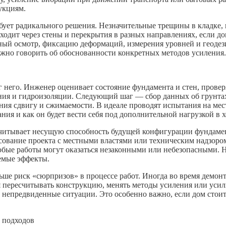
укциям.
ует радикального решения. Незначительные трещины в кладке, в
ходит через стены и перекрытия в разных направлениях, если дом
ьный осмотр, фиксацию деформаций, измерения уровней и геоде
ожно говорить об обоснованности конкретных методов усиления.
 него. Инженер оценивает состояние фундамента и стен, провер
дения и гидроизоляции. Следующий шаг — сбор данных об грунта
ия сдвигу и сжимаемости. В идеале проводят испытания на мест
ания и как он будет вести себя под дополнительной нагрузкой в 
читывает несущую способность будущей конфигурации фундамен
ование проекта с местными властями или техническим надзором
бые работы могут оказаться незаконными или небезопасными. 
емые эффекты.
ньше риск «сюрпризов» в процессе работ. Иногда во время демо
я пересчитывать конструкцию, менять методы усиления или уси
 непредвиденные ситуации. Это особенно важно, если дом стоит
 подходов