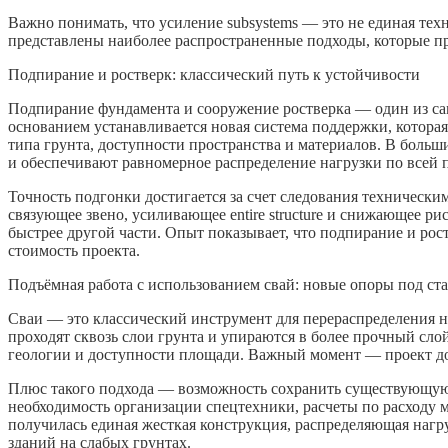
Важно понимать, что усиление subsystems — это не единая те
представлены наиболее распространенные подходы, которые п
Подпирание и ростверк: классический путь к устойчивости
Подпирание фундамента и сооружение ростверка — один из сам
основанием устанавливается новая система поддержки, которая
типа грунта, доступности пространства и материалов. В боль
и обеспечивают равномерное распределение нагрузки по всей 
Точность подгонки достигается за счет следования технически
связующее звено, усиливающее entire structure и снижающее р
быстрее другой части. Опыт показывает, что подпирание и рос
стоимость проекта.
Подъёмная работа с использованием свай: новые опоры под ст
Сваи — это классический инструмент для перераспределения 
проходят сквозь слои грунта и упираются в более прочный сло
геологии и доступности площади. Важный момент — проект до
Плюс такого подхода — возможность сохранить существующую 
необходимость организации спецтехники, расчеты по расходу м
получилась единая жесткая конструкция, распределяющая нагру
зданий на слабых грунтах.