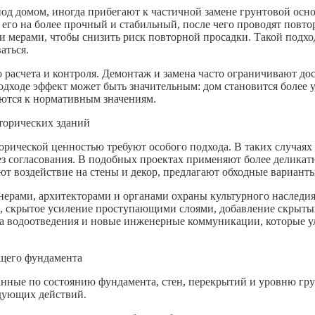
од домом, иногда прибегают к частичной замене грунтовой осн
го на более прочный и стабильный, после чего проводят повтор
ерами, чтобы снизить риск повторной просадки. Такой подход 
аться.
о расчета и контроля. Демонтаж и замена часто ограничивают д
дходе эффект может быть значительным: дом становится более
ются к нормативным значениям.
торических зданий
рической ценностью требуют особого подхода. В таких случаях
ез согласования. В подобных проектах применяют более делика
 воздействие на стены и декор, предлагают обходные варианты
ерами, архитекторами и органами охраны культурного наследия
рка, скрытое усиление проступающими слоями, добавление скры
ка водоотведения и новые инженерные коммуникации, которые 
ющего фундамента
 данные по состоянию фундамента, стен, перекрытий и уровню г
едующих действий.