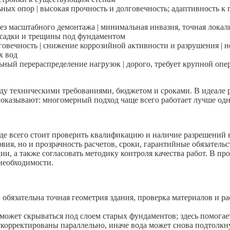
ных опор | высокая прочность и долговечность; адаптивность к г
 масштабного демонтажа | минимальная инвазия, точная локализа
осадки и трещины под фундаментом
говечность | снижение коррозийной активности и разрушения | 
х вод
ельный перераспределение нагрузок | дорого, требует крупной о
ду техническими требованиями, бюджетом и сроками. В идеале 
 показывают: многомерный подход чаще всего работает лучше од
е всего стоит проверить квалификацию и наличие разрешений н
ия, но и прозрачность расчетов, сроки, гарантийные обязатель
ии, а также согласовать методику контроля качества работ. В п
необходимости.
обязательна точная геометрия здания, проверка материалов и ра
жет скрываться под слоем старых фундаментов; здесь помогает д
корректированы параллельно, иначе вода может снова подтолкн