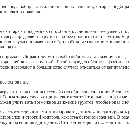
хнология, а набор взаимодополняющих решений, которые подбир
рименяют в практике.
ых старых и надёжных способов восстановления несущей способ
 перераспределяет нагрузки на более прочный слой грунтов. Ва
шинстве случаев применяются буронабивные сваи или монолитны
площади.
м нормам: выбирают диаметр свай, глубину их заложения и шаг, 
иск дальнейших деформаций. Такой подход особенно эффективен п
тверк позволяют в большинстве случаев отказаться от капитальн
арое основание
нагрузок и повышения несущей способности основания. В совре
й. В некоторых случаях применяют железобетонные сваи или мет
лжен учитывать возможное движение грунтов, чтобы новая сис
часть конструкции, минимизировать демонтаж и адаптировать 
атериалов и строгий контроль качества бетонной заливки. В ре
зку по всей площади здания. Этот метод хорошо подходит для до