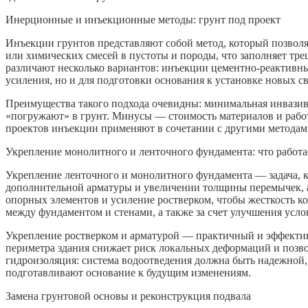
Инерционные и инъекционные методы: грунт под проект
Инъекции грунтов представляют собой метод, который позволя
или химических смесей в пустоты и породы, что заполняет тре
различают несколько вариантов: инъекции цементно-реактивны
усиления, но и для подготовки основания к установке новых св
Преимущества такого подхода очевидны: минимальная инвазив
«погружают» в грунт. Минусы — стоимость материалов и работ
проектов инъекции применяют в сочетании с другими методами
Укрепление монолитного и ленточного фундамента: что работа
Укрепление ленточного и монолитного фундамента — задача, к
дополнительной арматуры и увеличении толщины перемычек, а 
опорных элементов и усиление ростверком, чтобы жесткость ко
между фундаментом и стенами, а также за счет улучшения ус
Укрепление ростверком и арматурой — практичный и эффективн
периметра здания снижает риск локальных деформаций и позво
гидроизоляция: система водоотведения должна быть надежной,
подготавливают основание к будущим изменениям.
Замена грунтовой основы и реконструкция подвала