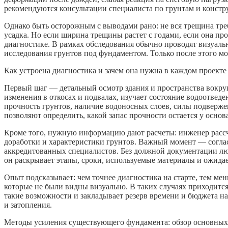
рекомендуются консультации специалиста по грунтам и констр
Однако быть осторожным с выводами рано: не вся трещина треб
усадка. Но если ширина трещины растет с годами, если она про
диагностике. В рамках обследования обычно проводят визуал
исследования грунтов под фундаментом. Только после этого м
Как устроена диагностика и зачем она нужна в каждом проекте
Первый шаг — детальный осмотр здания и пространства вокруг
изменения в откосах и подвалах, изучает состояние водоотве
прочность грунтов, наличие водоносных слоев, силы подвержен
позволяют определить, какой запас прочности остается у основ
Кроме того, нужную информацию дают расчеты: инженер расс
доработки и характеристики грунтов. Важный момент — соглас
аккредитованных специалистов. Без должной документации лю
он раскрывает этапы, сроки, используемые материалы и ожида
Опыт подсказывает: чем точнее диагностика на старте, тем ме
которые не были видны визуально. В таких случаях приходитс
такие возможности и закладывает резерв времени и бюджета на
и затопления.
Методы усиления существующего фундамента: обзор основных