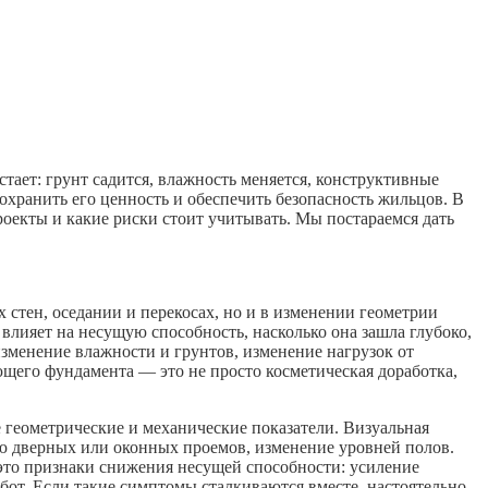
тает: грунт садится, влажность меняется, конструктивные
охранить его ценность и обеспечить безопасность жильцов. В
роекты и какие риски стоит учитывать. Мы постараемся дать
 стен, оседании и перекосах, но и в изменении геометрии
влияет на несущую способность, насколько она зашла глубоко,
изменение влажности и грунтов, изменение нагрузок от
щего фундамента — это не просто косметическая доработка,
 геометрические и механические показатели. Визуальная
ию дверных или оконных проемов, изменение уровней полов.
это признаки снижения несущей способности: усиление
бот. Если такие симптомы сталкиваются вместе, настоятельно