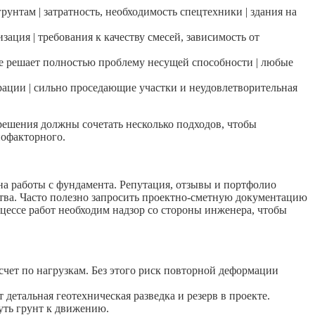
рунтам | затратность, необходимость спецтехники | здания на
ция | требования к качеству смесей, зависимость от
не решает полностью проблему несущей способности | любые
перации | сильно проседающие участки и неудовлетворительная
решения должны сочетать несколько подходов, чтобы
нофакторного.
а работы с фундамента. Репутация, отзывы и портфолио
ства. Часто полезно запросить проектно-сметную документацию
роцессе работ необходим надзор со стороны инженера, чтобы
счет по нагрузкам. Без этого риск повторной деформации
етальная геотехническая разведка и резерв в проекте.
уть грунт к движению.