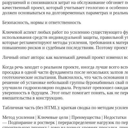
разрушений и снизившихся затрат на обслуживание обгоняет пе
качественный проект, который учитывает геологию и особенно
должен основываться на долговременных параметрах и реальны
Безопасность, нормы и ответственность
Ключевой аспект любых работ по усилению существующего фун
использования средств индивидуальной защиты, правильной ут
которые регламентируют методы усиления, требования к мате
повышению рисков и судебным последствиям. Поэтому проект
Личный опыт автора: как маленький дачный проект изменил в
Когда речь заходит о реальном проекте, иногда лучше всего вс
просадка в одной части фундамента после нескольких залпов л
геотехнические испытания. Выяснилось, что часть основания пр
решение об установке небольшой группы буронабивных свай по
улучшили гидроизоляцию подвала. Результат превзошел ожидани
уверенность в будущем. Этот опыт помогает понять, как не п
вмешательства в конструкцию.
Табличная часть (без HTML): краткая сводка по методам усиле
Метод усиления | Ключевые цели | Преимущества | Недостатки
— Подпирание и ростверк | перераспределение нагрузок по пер
строительную технику | дома на разных уровнях просадки, пр