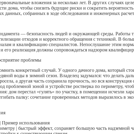
рвоначальные вложения за несколько лет. В других случаях цел
сти дома, чтобы снизить будущие риски и сократить вероятност
х данных, собранных в ходе обследования и инженерных расчет
дамента — безопасность людей и окружающей среды. Работы тр
илизации отходов и корректного обращения с техникой. В боль
риалам и квалификацию специалистов. Непослушание этим норм
 и его реализация должны сопровождаться надзором квалифици
осприятие проблемы
помнить конкретный случай. У одного дачного дома, который сто
едяной воды в зимний сезон. Владелец задумался: что делать да
осела, а другая часть сохранила прочность, но вся конструкция
д проблемной зоной и устройстве ростверка по периметру, чтоб
я: дом перестал «гулять» по участку, в помещении исчезли хар
ерегибать палку: сочетание проверенных методов выразилось в 
ния
 | Пример использования
иметру | быстрый эффект, сохраняет большую часть надземной ча
истройки к существующим стенам