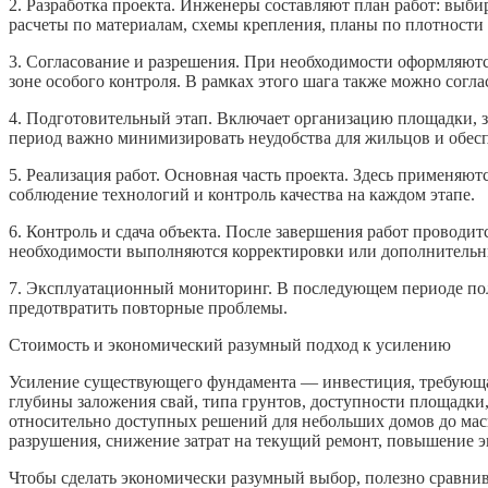
2. Разработка проекта. Инженеры составляют план работ: выби
расчеты по материалам, схемы крепления, планы по плотности 
3. Согласование и разрешения. При необходимости оформляются
зоне особого контроля. В рамках этого шага также можно согл
4. Подготовительный этап. Включает организацию площадки, 
период важно минимизировать неудобства для жильцов и обесп
5. Реализация работ. Основная часть проекта. Здесь применяю
соблюдение технологий и контроль качества на каждом этапе.
6. Контроль и сдача объекта. После завершения работ проводи
необходимости выполняются корректировки или дополнительн
7. Эксплуатационный мониторинг. В последующем периоде пол
предотвратить повторные проблемы.
Стоимость и экономический разумный подход к усилению
Усиление существующего фундамента — инвестиция, требующая 
глубины заложения свай, типа грунтов, доступности площадки
относительно доступных решений для небольших домов до мас
разрушения, снижение затрат на текущий ремонт, повышение 
Чтобы сделать экономически разумный выбор, полезно сравнива