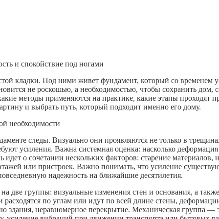
сть и спокойствие под ногами
лстой кладки. Под ними живет фундамент, который со временем ус
овится не роскошью, а необходимостью, чтобы сохранить дом, с
 какие методы применяются на практике, какие этапы проходят п
артину и выбрать путь, который подходит именно его дому.
ной необходимости
даменте следы. Визуально они проявляются не только в трещинах
ебуют усиления. Важна системная оценка: насколько деформация 
ь идет о сочетании нескольких факторов: старение материалов, 
этажей или пристроек. Важно понимать, что усиление существую
повседневную надежность на ближайшие десятилетия.
а две группы: визуальные изменения стен и основания, а также
и расходятся по углам или идут по всей длине стены, деформац
ию здания, неравномерное перекрытие. Механическая группа — 
ку, усиление вибраций при движении транспорта или бытовых ра