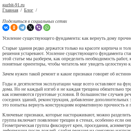
gazbit-91.ru
Главная
/
Блог
/
Поделиться в социальных сетях
Усиление существующего фундамента: как вернуть дому прочно
Старые здания редко держатся только на красоте кирпича и то
решения устаревают. Усиление существующего фундамента стан
этой статье мы разберем, как определить необходимость работ,
понятные ориентиры, чтобы читатель мог увидеть целостную к
Зачем нужен такой ремонт и какие признаки говорят об истин
Годы и десятилетия эксплуатации чаще всего оставляют на фун
дома. Но не каждый изгиб и не каждая трещина обязательно тр
как изменяются грунтовые условия. В большинстве случаев реч
соседних зданий, реконструкция, добавление дополнительных 
это попытка вернуть конструкциям нормативную прочность и 
Ключевые признаки, которые настораживают, можно разделить н
группа включает появление трещин в стенах, особенно если он
Геометрическая группа фиксирует крен, проседания, асимметр
деформации после дождей, слабая реакция на снеговую нагруз