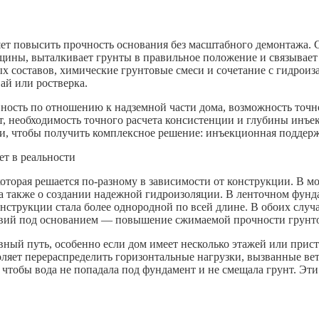
ет повысить прочность основания без масштабного демонтажа. С
щины, выталкивает грунты в правильное положение и связывает 
х составов, химические грунтовые смеси и сочетание с гидроиз
ай или ростверка.
ность по отношению к надземной части дома, возможность точн
, необходимость точного расчета консистенции и глубины инъек
, чтобы получить комплексное решение: инъекционная поддержк
ет в реальности
оторая решается по-разному в зависимости от конструкции. В м
также о создании надежной гидроизоляции. В ленточном фундам
нструкции стала более однородной по всей длине. В обоих случ
ловий под основанием — повышение сжимаемой прочности грунто
ый путь, особенно если дом имеет несколько этажей или прист
ляет перераспределить горизонтальные нагрузки, вызванные ве
 чтобы вода не попадала под фундамент и не смещала грунт. Эти