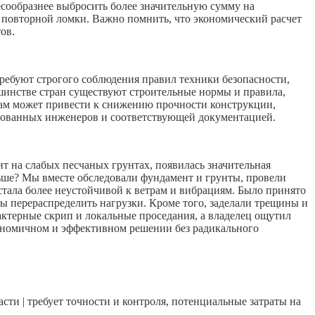
есообразнее выбросить более значительную сумму на
ь повторной ломки. Важно помнить, что экономический расчет
ов.
ебуют строгого соблюдения правил техники безопасности,
шинстве стран существуют строительные нормы и правила,
ам может привести к снижению прочности конструкции,
рованных инженеров и соответствующей документацией.
ит на слабых песчаных грунтах, появилась значительная
льше? Мы вместе обследовали фундамент и грунты, провели
 стала более неустойчивой к ветрам и вибрациям. Было принято
ы перераспределить нагрузки. Кроме того, заделали трещины и
актерные скрип и локальные проседания, а владелец ощутил
экономичном и эффективном решении без радикального
сти | требует точности и контроля, потенциальные затраты на