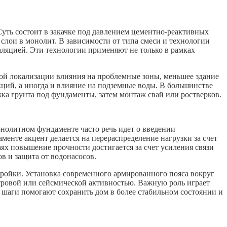
уть состоит в закачке под давлением цементно-реактивных
слои в монолит. В зависимости от типа смеси и технологии
аляцией. Эти технологии применяют не только в рамках
ой локализации влияния на проблемные зоны, меньшее здание
ций, а иногда и влияние на подземные воды. В большинстве
а грунта под фундаменты, затем монтаж свай или ростверков.
онолитном фундаменте часто речь идет о введении
енте акцент делается на перераспределение нагрузки за счет
аях повышение прочности достигается за счет усиления связи
в и защита от водонасосов.
ройки. Установка современного армированного пояса вокруг
тровой или сейсмической активностью. Важную роль играет
 шаги помогают сохранить дом в более стабильном состоянии и