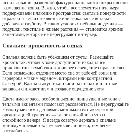
использование различной фактуры напольного покрытия или
размещение ковра. Важно, чтобы все элементы интерьера
поддерживали иллюзию пространства: светлые поверхности
отражают свет, а стеклянные или зеркальные вставки
добавляют глубину. В таких условиях небольшие детали —
подушки, текстиль и живые растения — становятся яркими
акцентами, которые не перегружают интерьер.
Спальня: приватность и отдых
Спальня должна быть убежищем от суеты. Размещайте
кровать так, чтобы в зоне доступности находились
прикроватные тумбочки и хорошее освещение справа и слева.
Если возможно, отделите место сна от рабочей зоны или
гардероба мягким экраном, шторами или контрастной
фактурой. Важна и акустика: ткани на стенах и плотные
занавеси снижают шум и создают ощущение уюта.
Цвета имеют здесь особое значение: приглушенные тона с
теплыми акцентами помогают расслабиться. Не перегружайте
комнату мелкими деталями: минимализм с аккуратной
организацией хранения — залог спокойного утра и
спокойного вечера. Я всегда советую держать в спальне
минимум предметов: чем меньше лишнего, тем легче
расслабиться.