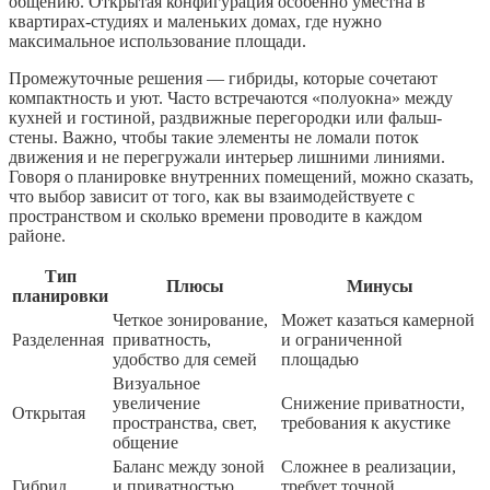
общению. Открытая конфигурация особенно уместна в
квартирах-студиях и маленьких домах, где нужно
максимальное использование площади.
Промежуточные решения — гибриды, которые сочетают
компактность и уют. Часто встречаются «полуокна» между
кухней и гостиной, раздвижные перегородки или фальш-
стены. Важно, чтобы такие элементы не ломали поток
движения и не перегружали интерьер лишними линиями.
Говоря о планировке внутренних помещений, можно сказать,
что выбор зависит от того, как вы взаимодействуете с
пространством и сколько времени проводите в каждом
районе.
Тип
Плюсы
Минусы
планировки
Четкое зонирование,
Может казаться камерной
Разделенная
приватность,
и ограниченной
удобство для семей
площадью
Визуальное
увеличение
Снижение приватности,
Открытая
пространства, свет,
требования к акустике
общение
Баланс между зоной
Сложнее в реализации,
Гибрид
и приватностью,
требует точной