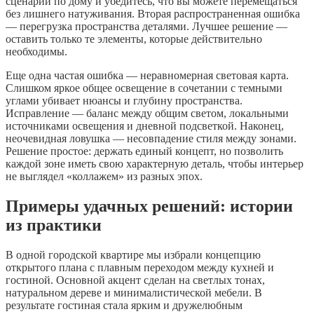
сценарий по дому и убедитесь, что вы можете перемещаться
без лишнего натуживания. Вторая распространенная ошибка
— перегрузка пространства деталями. Лучшее решение —
оставить только те элементы, которые действительно
необходимы.
Еще одна частая ошибка — неравномерная световая карта.
Слишком яркое общее освещение в сочетании с темными
углами убивает нюансы и глубину пространства.
Исправление — баланс между общим светом, локальными
источниками освещения и дневной подсветкой. Наконец,
неочевидная ловушка — несовпадение стиля между зонами.
Решение простое: держать единый концепт, но позволить
каждой зоне иметь свою характерную деталь, чтобы интерьер
не выглядел «коллажем» из разных эпох.
Примеры удачных решений: истории
из практики
В одной городской квартире мы избрали концепцию
открытого плана с плавным переходом между кухней и
гостиной. Основной акцент сделан на светлых тонах,
натуральном дереве и минималистической мебели. В
результате гостиная стала ярким и дружелюбным