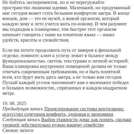
Не бойтесь экспериментов, но и не перегружайте
пространство лишними идеями. Маленький, но продуманный
шаг сегодня может стать большим комфортом завтра. В конце
концов, дом — это не музей, а живой организм, который
каждую зиму и лето учится жить по-новому. И чем разумнее
мы подходим к планировке, тем быстрее этот организм
начинает говорить с нами на понятном языке — языке
удобств, красоты и спокойствия.
Если вы хотите продолжить путь от замеров к финальной
отделке, помните: ключ к успеху лежит в балансе между
функциональностью, светом, текстурами и личной историей.
Ваша планировка внутренних помещений должна не только
отвечать современным требованиям, но и быть понятной
всем, кто будет жить здесь завтра, а не только вам сегодня.
Пускай каждый уголок напоминает вам о маленьких победах
и больших возможностях, спрятанных в каждом квадратном
метре.
19. 08. 2025
Предыдущая запись
Проектирование системы вентиляции:
искусство сочетания комфорта, здоровья и экономики
Следующая запись
Выбор этажности дома: как понять, сколько
уровней действительно нужно вашему семейству
Свежие записи