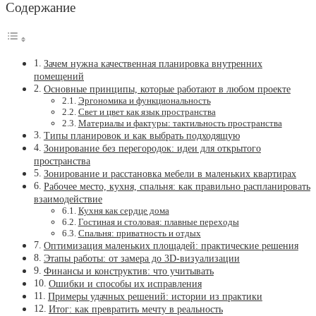
Содержание
Зачем нужна качественная планировка внутренних
помещений
Основные принципы, которые работают в любом проекте
Эргономика и функциональность
Свет и цвет как язык пространства
Материалы и фактуры: тактильность пространства
Типы планировок и как выбрать подходящую
Зонирование без перегородок: идеи для открытого
пространства
Зонирование и расстановка мебели в маленьких квартирах
Рабочее место, кухня, спальня: как правильно распланировать
взаимодействие
Кухня как сердце дома
Гостиная и столовая: плавные переходы
Спальня: приватность и отдых
Оптимизация маленьких площадей: практические решения
Этапы работы: от замера до 3D-визуализации
Финансы и конструктив: что учитывать
Ошибки и способы их исправления
Примеры удачных решений: истории из практики
Итог: как превратить мечту в реальность