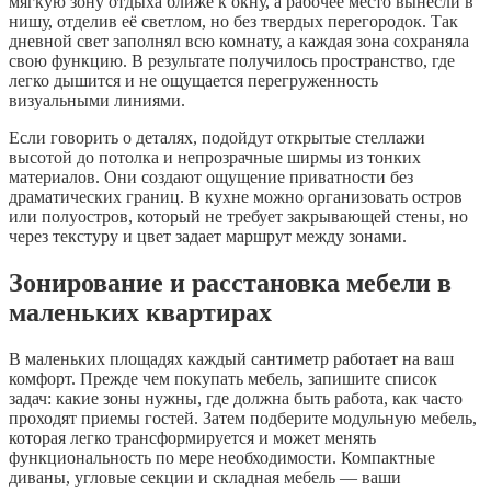
мягкую зону отдыха ближе к окну, а рабочее место вынесли в
нишу, отделив её светлом, но без твердых перегородок. Так
дневной свет заполнял всю комнату, а каждая зона сохраняла
свою функцию. В результате получилось пространство, где
легко дышится и не ощущается перегруженность
визуальными линиями.
Если говорить о деталях, подойдут открытые стеллажи
высотой до потолка и непрозрачные ширмы из тонких
материалов. Они создают ощущение приватности без
драматических границ. В кухне можно организовать остров
или полуостров, который не требует закрывающей стены, но
через текстуру и цвет задает маршрут между зонами.
Зонирование и расстановка мебели в
маленьких квартирах
В маленьких площадях каждый сантиметр работает на ваш
комфорт. Прежде чем покупать мебель, запишите список
задач: какие зоны нужны, где должна быть работа, как часто
проходят приемы гостей. Затем подберите модульную мебель,
которая легко трансформируется и может менять
функциональность по мере необходимости. Компактные
диваны, угловые секции и складная мебель — ваши