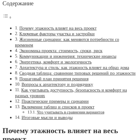
Содержание
Почему этажность влияет на весь проект
Ключевые факторы участка и застройки
Жизненные сценарии: как меняются потребности со
временем
Экономика проекта: стоимость, сроки, риск
Коммуникации и инженерия: технические нюансы
Энергетика, комфорт и экологичность
Архитектура и стиль: как этажность влияет на образ дома
Сводная таблица: сравнение типовых решений по этажности
Пошаговый план принятия решения
Вопросы к архитектору и подрядчику
Как учитывать доступность, безопасность и комфорт на
разных уровнях
Практические примеры и сценарии
Включение таблиц и списков в проект
Что учитывать в сравнении вариантов
Итоговые мысли и выводы
Почему этажность влияет на весь
проект