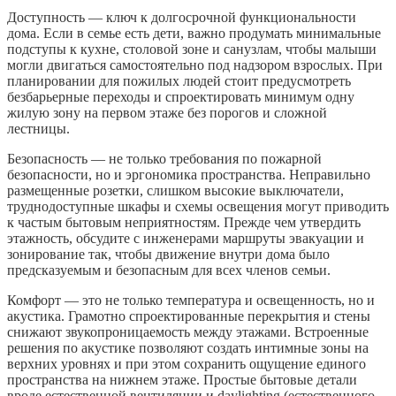
Доступность — ключ к долгосрочной функциональности
дома. Если в семье есть дети, важно продумать минимальные
подступы к кухне, столовой зоне и санузлам, чтобы малыши
могли двигаться самостоятельно под надзором взрослых. При
планировании для пожилых людей стоит предусмотреть
безбарьерные переходы и спроектировать минимум одну
жилую зону на первом этаже без порогов и сложной
лестницы.
Безопасность — не только требования по пожарной
безопасности, но и эргономика пространства. Неправильно
размещенные розетки, слишком высокие выключатели,
труднодоступные шкафы и схемы освещения могут приводить
к частым бытовым неприятностям. Прежде чем утвердить
этажность, обсудите с инженерами маршруты эвакуации и
зонирование так, чтобы движение внутри дома было
предсказуемым и безопасным для всех членов семьи.
Комфорт — это не только температура и освещенность, но и
акустика. Грамотно спроектированные перекрытия и стены
снижают звукопроницаемость между этажами. Встроенные
решения по акустике позволяют создать интимные зоны на
верхних уровнях и при этом сохранить ощущение единого
пространства на нижнем этаже. Простые бытовые детали
вроде естественной вентиляции и daylighting (естественного