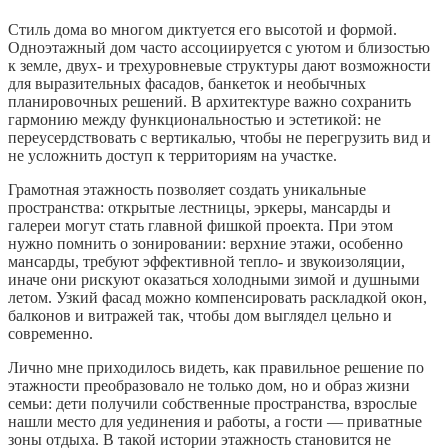
Стиль дома во многом диктуется его высотой и формой.
Одноэтажный дом часто ассоциируется с уютом и близостью
к земле, двух- и трехуровневые структуры дают возможности
для выразительных фасадов, банкеток и необычных
планировочных решений. В архитектуре важно сохранить
гармонию между функциональностью и эстетикой: не
переусердствовать с вертикалью, чтобы не перегрузить вид и
не усложнить доступ к территориям на участке.
Грамотная этажность позволяет создать уникальные
пространства: открытые лестницы, эркеры, мансарды и
галереи могут стать главной фишкой проекта. При этом
нужно помнить о зонировании: верхние этажи, особенно
мансарды, требуют эффективной тепло- и звукоизоляции,
иначе они рискуют оказаться холодными зимой и душными
летом. Узкий фасад можно компенсировать раскладкой окон,
балконов и витражей так, чтобы дом выглядел цельно и
современно.
Лично мне приходилось видеть, как правильное решение по
этажности преобразовало не только дом, но и образ жизни
семьи: дети получили собственные пространства, взрослые
нашли место для уединения и работы, а гости — приватные
зоны отдыха. В такой истории этажность становится не