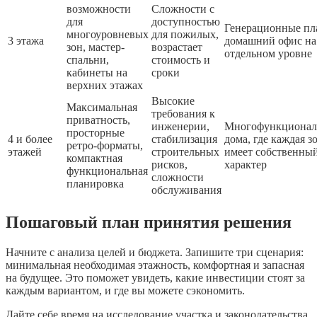
возможности
Сложности с
для
доступностью
Генерационные пл
многоуровневых
для пожилых,
3 этажа
домашний офис на
зон, мастер-
возрастает
отдельном уровне
спальни,
стоимость и
кабинеты на
сроки
верхних этажах
Высокие
Максимальная
требования к
приватность,
инженерии,
Многофункционал
просторные
4 и более
стабилизация
дома, где каждая з
ретро-форматы,
этажей
строительных
имеет собственны
компактная
рисков,
характер
функциональная
сложности
планировка
обслуживания
Пошаговый план принятия решения
Начните с анализа целей и бюджета. Запишите три сценария:
минимальная необходимая этажность, комфортная и запасная
на будущее. Это поможет увидеть, какие инвестиции стоят за
каждым вариантом, и где вы можете сэкономить.
Дайте себе время на исследование участка и законодательства.