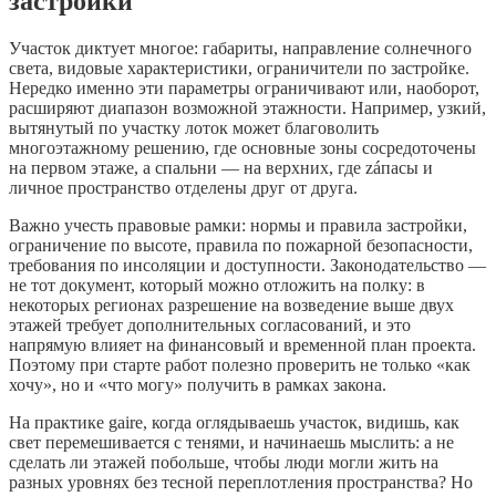
застройки
Участок диктует многое: габариты, направление солнечного
света, видовые характеристики, ограничители по застройке.
Нередко именно эти параметры ограничивают или, наоборот,
расширяют диапазон возможной этажности. Например, узкий,
вытянутый по участку лоток может благоволить
многоэтажному решению, где основные зоны сосредоточены
на первом этаже, а спальни — на верхних, где záпасы и
личное пространство отделены друг от друга.
Важно учесть правовые рамки: нормы и правила застройки,
ограничение по высоте, правила по пожарной безопасности,
требования по инсоляции и доступности. Законодательство —
не тот документ, который можно отложить на полку: в
некоторых регионах разрешение на возведение выше двух
этажей требует дополнительных согласований, и это
напрямую влияет на финансовый и временной план проекта.
Поэтому при старте работ полезно проверить не только «как
хочу», но и «что могу» получить в рамках закона.
На практике gaire, когда оглядываешь участок, видишь, как
свет перемешивается с тенями, и начинаешь мыслить: а не
сделать ли этажей побольше, чтобы люди могли жить на
разных уровнях без тесной переплотления пространства? Но