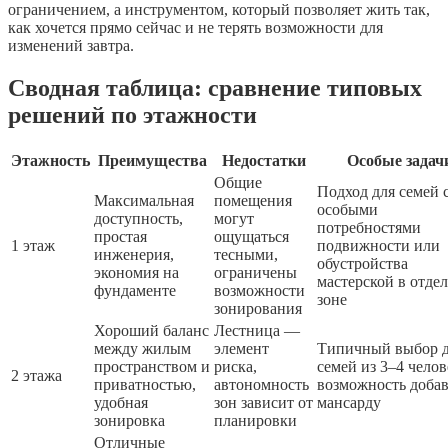
ограничением, а инструментом, который позволяет жить так,
как хочется прямо сейчас и не терять возможности для
изменений завтра.
Сводная таблица: сравнение типовых
решений по этажности
Этажность
Преимущества
Недостатки
Особые задач
Общие
Подход для семей 
Максимальная
помещения
особыми
доступность,
могут
потребностями
простая
ощущаться
1 этаж
подвижности или
инженерия,
тесными,
обустройства
экономия на
ограничены
мастерской в отде
фундаменте
возможности
зоне
зонирования
Хороший баланс
Лестница —
между жилым
элемент
Типичный выбор 
пространством и
риска,
семей из 3–4 челов
2 этажа
приватностью,
автономность
возможность доба
удобная
зон зависит от
мансарду
зонировка
планировки
Отличные