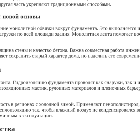
другая часть укрепляют традиционными способами.
т новой основы
ание монолитной обвязки вокруг фундамента. Это выполняется и
нагрузки по всей площади здания. Монолитная лента помогает в
олщина стены и качество бетона. Важна совместная работа инжен
ляет сохранить старый характер дома, но наделить его современ
а
нта. Гидроизоляцию фундамента проводят как снаружи, так и из
золяционных мастик, рулонных материалов и пленочных барьер
мость в регионах с холодной зимой. Применяют пенополистирол
плоизоляцию так, чтобы влажный воздух не конденсировался вну
мичным в эксплуатации.
ства