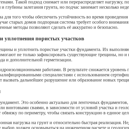
нами. Такой подход снимает или перераспределяет нагрузку, по
 и глубины залегания грунта, но подчас занимает несколько неде
а для того чтобы обеспечить устойчивость во время проведения
учае старых домов подпорная система требует особого внимани
енные методы позволяют сделать её аккуратно и безопасно.
и уплотнения пористых участков
ещины и уплотнить пористые участки фундамента. Их выполня
омогают не только зафиксировать существующие трещины, но и 
ода и дополнительной герметизации.
гидроизоляционными работами. В результате снижается уровень 
квалифицированными специалистами с использованием сертифи
т вызвать дальнейшее разрушение или образование новых трещи
я
ундамент. Это особенно актуально для ленточных фундаментов,
ли винтовыми сваями, в зависимости от условий участка и геол
обвязку по периметру, чтобы связать конструкцию в единое цел
ная нагрузка на грунт и относительно быстрая реализация. Не
у выбор должен основываться на инженерном расчете и геологич