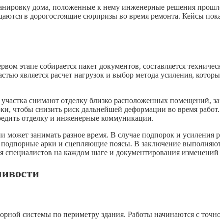
ланировку дома, положенные к нему инженерные решения прошл
щаются в дорогостоящие сюрпризы во время ремонта. Кейсы пока
рвом этапе собирается пакет документов, составляется техниче
стью является расчет нагрузок и выбор метода усиления, которы
 С участка снимают отделку близко расположенных помещений, 
ки, чтобы снизить риск дальнейшей деформации во время работ.
редить отделку и инженерные коммуникации.
и может занимать разное время. В случае подпорок и усиления р
, подпорные арки и сцепляющие поясы. В заключение выполняют
оля специалистов на каждом шаге и документирования изменений
чивости
орной системы по периметру здания. Работы начинаются с точн