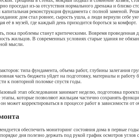
еской: трещины в стенах, мокрый подвал и сомнение хозяев, сто
но проседал из-за отсутствия нормального дренажа и близко ст
и капитальная реконструкция фундамента с полной заменой. Реш
идания: дом стал ровнее, сырость ушла, а люди вернули себе уют
я её в музей, где каждый день приходится бороться за комфорт.
ать, пока проблемы станут критическими. Вовремя проведенная
ность жильцов. В современных условиях старые здания не обяза
рной мысли.
акторов: типа фундамента, объема работ, глубины залегания гру
новная часть бюджета уйдет на подготовку, материалы и работу 
сти к повторной поломке спустя годы.
 базовый этап обследования занимает неделю, подготовка проект
е этапы, которые позволяют жильцам частично сохранять функц
и он может корректироваться в процессе работ в зависимости от
монта
мендуется обеспечить мониторинг состояния дома в первые годы
спорядке дня полезно держать под рукой график осмотров углов 