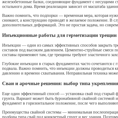
железобетонные балки, соединяющие фундамент с несущими сте
остального дома. Время реализации зависит от масштаба здания
Важно помнить, что подпорки — временная мера, которая нужн
снимают, а конструкцию приводят в желаемое положение. В сл
дополнительных деформаций. Это не простая задача, но соврем
Инъекционные работы для герметизации трещин 
Инъекции — один из самых эффективных способов закрыть тр
составов под высоким давлением. Цементно-струйные смеси п
составы применяют там, где трещины требуют эластичного зах
Глубокие инъекции в старых фундаментах часто сочетаются с 
подвала. Важно помнить, что инъекции должны проводиться 
давлению и времени схватывания. Неправильная техника може
Сваи и арочные решения: выбор типа укреплени
Еще один эффективный способ — установка свай под старый ф
грунта. Вариант может быть буронабивной свайной системой и
фундамент в горизонтальное положение, после чего выполняют 
Преимущества свайной системы — минимальная послеоперацион
подбора типа свай под конкретный грунт и вес здания. Поэтом