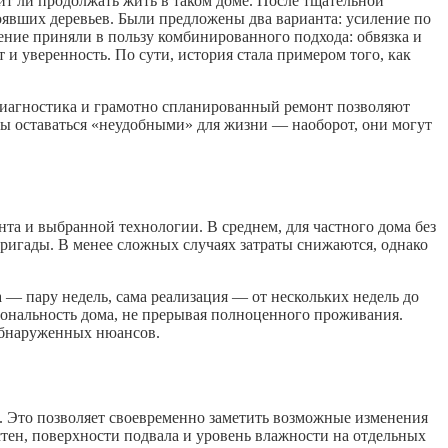
ит ли продолжать жить в таком доме. После тщательной
оявших деревьев. Были предложены два варианта: усиление по
ение приняли в пользу комбинированного подхода: обвязка и
 и уверенность. По сути, история стала примером того, как
 диагностика и грамотно спланированный ремонт позволяют
ны оставаться «неудобными» для жизни — наоборот, они могут
нта и выбранной технологии. В среднем, для частного дома без
бригады. В менее сложных случаях затраты снижаются, однако
а — пару недель, сама реализация — от нескольких недель до
иональность дома, не прерывая полноценного проживания.
 обнаруженных нюансов.
. Это позволяет своевременно заметить возможные изменения
стен, поверхности подвала и уровень влажности на отдельных