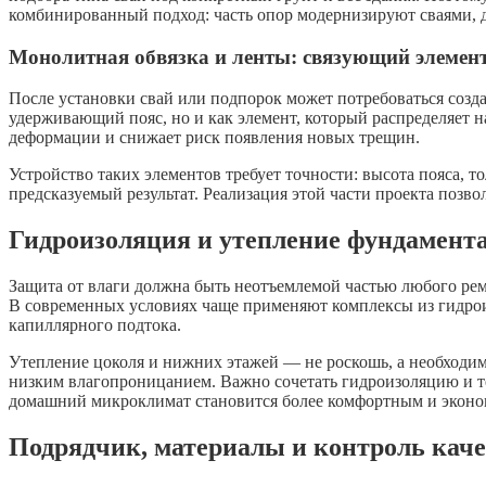
комбинированный подход: часть опор модернизируют сваями, 
Монолитная обвязка и ленты: связующий элемен
После установки свай или подпорок может потребоваться созд
удерживающий пояс, но и как элемент, который распределяет 
деформации и снижает риск появления новых трещин.
Устройство таких элементов требует точности: высота пояса, т
предсказуемый результат. Реализация этой части проекта позво
Гидроизоляция и утепление фундамент
Защита от влаги должна быть неотъемлемой частью любого ремо
В современных условиях чаще применяют комплексы из гидрои
капиллярного подтока.
Утепление цоколя и нижних этажей — не роскошь, а необходи
низким влагопроницанием. Важно сочетать гидроизоляцию и те
домашний микроклимат становится более комфортным и эконо
Подрядчик, материалы и контроль каче