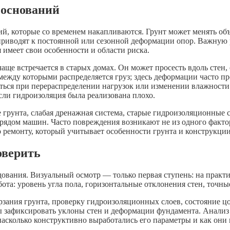
 оснований
 которые со временем накапливаются. Грунт может менять объем
риводят к постоянной или сезонной деформации опор. Важную р
имеет свои особенности и области риска.
ще встречается в старых домах. Он может просесть вдоль стен,
ежду которыми распределяется груз; здесь деформации часто пр
ься при перераспределении нагрузок или изменении влажности
сли гидроизоляция была реализована плохо.
 грунта, слабая дренажная система, старые гидроизоляционные 
дом машин. Часто повреждения возникают не из одного фактор
емонту, который учитывает особенности грунта и конструкции
оверить
едования. Визуальный осмотр — только первая ступень: на прак
ота: уровень угла пола, горизонтальные отклонения стен, точны
ания грунта, проверку гидроизоляционных слоев, состояние цо
ы зафиксировать уклоны стен и деформации фундамента. Анализ
 насколько конструктивно выработались его параметры и как они