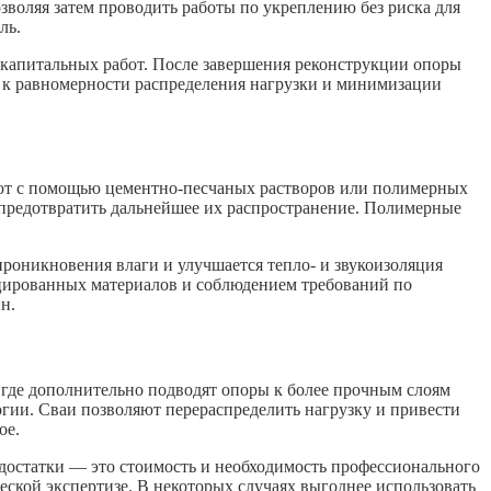
зволяя затем проводить работы по укреплению без риска для
ль.
 капитальных работ. После завершения реконструкции опоры
я к равномерности распределения нагрузки и минимизации
ют с помощью цементно-песчаных растворов или полимерных
предотвратить дальнейшее их распространение. Полимерные
проникновения влаги и улучшается тепло- и звукоизоляция
цированных материалов и соблюдением требований по
н.
 где дополнительно подводят опоры к более прочным слоям
огии. Сваи позволяют перераспределить нагрузку и привести
ое.
достатки — это стоимость и необходимость профессионального
еской экспертизе. В некоторых случаях выгоднее использовать