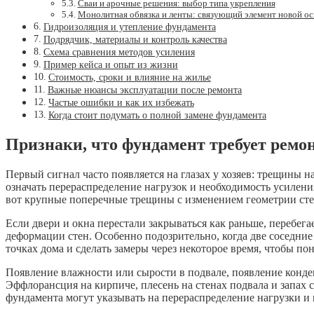
Сваи и арочные решения: выбор типа укрепления
Монолитная обвязка и ленты: связующий элемент новой о
Гидроизоляция и утепление фундамента
Подрядчик, материалы и контроль качества
Схема сравнения методов усиления
Пример кейса и опыт из жизни
Стоимость, сроки и влияние на жилье
Важные нюансы эксплуатации после ремонта
Частые ошибки и как их избежать
Когда стоит подумать о полной замене фундамента
Признаки, что фундамент требует ремо
Первый сигнал часто появляется на глазах у хозяев: трещины 
означать перераспределение нагрузок и необходимость усилени
вот крупные поперечные трещины с изменением геометрии сте
Если двери и окна перестали закрываться как раньше, перебега
деформации стен. Особенно подозрительно, когда две соседние
точках дома и сделать замеры через некоторое время, чтобы п
Появление влажности или сырости в подвале, появление конден
Эффлорансция на кирпиче, плесень на стенах подвала и запах
фундамента могут указывать на перераспределение нагрузки и 