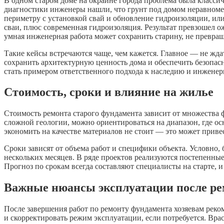
В одном старом доме на окраине города проблема была классич
диагностики инженеры нашли, что грунт под домом неравномер
периметру с установкой свай и обновление гидроизоляции, ил
сваи, плюс современная гидроизоляция. Результат превзошел ож
умная инженерная работа может сохранить старину, не превраща
Такие кейсы встречаются чаще, чем кажется. Главное — не жд
сохранить архитектурную ценность дома и обеспечить безопас
стать примером ответственного подхода к наследию и инжене
Стоимость, сроки и влияние на жилье
Стоимость ремонта старого фундамента зависит от множества ф
сложной геологии, можно ориентироваться на диапазон, где ос
экономить на качестве материалов не стоит — это может приве
Сроки зависят от объема работ и специфики объекта. Условно,
нескольких месяцев. В ряде проектов реализуются постепенны
Прогноз по срокам всегда составляют специалисты на старте, 
Важные нюансы эксплуатации после ре
После завершения работ по ремонту фундамента хозяевам реко
и скорректировать режим эксплуатации, если потребуется. Вра