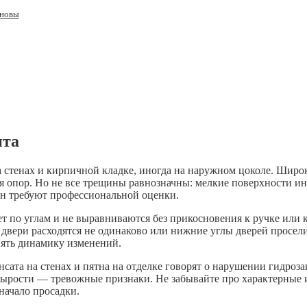
сновы
нта
на стенах и кирпичной кладке, иногда на наружном цоколе. Шир
я опор. Но не все трещины равнозначны: мелкие поверхности ино
н требуют профессиональной оценки.
ет по углам и не выравниваются без прикосновения к ручке или 
 двери расходятся не одинаково или нижние углы дверей просели
онять динамику изменений.
сата на стенах и пятна на отделке говорят о нарушении гидроз
 сырости — тревожные признаки. Не забывайте про характерные 
начало просадки.