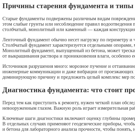
Причины старения фундамента и типы
Старые фундаменты подвержены различным видам повреждений,
этом слабые грунты или несоблюдение правил водоотведения п
столбчатый, монолитный или каменный — каждая конструкция 
Ленточный фундамент обычно несет нагрузку по периметру и ча
Столбчатый фундамент характеризуется отдельными опорами, м
Монолитный фундамент, выпущенный из бетона, может трескат
от выкрашивания раствора и проникновения влаги, особенно е
Источников разрушения много: морозное пучение и оттаивание
инженерные коммуникации и даже вибрации от проезжающих ря
доминирующую причину и предложить целый комплекс мер по р
Диагностика фундамента: что стоит пр
Перед тем как приступить к ремонту, нужен четкий план обсл
невооруженным глазом. Важную роль играет измерительная раб
Ключевые шаги диагностики включают оценку глубины промерз
В отдельных случаях применяют геодезические приборы, чтоб
и бетона для лабораторного анализа прочности, чтобы понять,