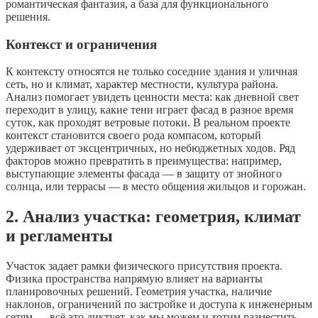
романтическая фантазия, а база для функционального
решения.
Контекст и ограничения
К контексту относятся не только соседние здания и уличная
сеть, но и климат, характер местности, культура района.
Анализ помогает увидеть ценности места: как дневной свет
переходит в улицу, какие тени играет фасад в разное время
суток, как проходят ветровые потоки. В реальном проекте
контекст становится своего рода компасом, который
удерживает от эксцентричных, но небюджетных ходов. Ряд
факторов можно превратить в преимущества: например,
выступающие элементы фасада — в защиту от знойного
солнца, или террасы — в место общения жильцов и горожан.
2. Анализ участка: геометрия, климат
и регламенты
Участок задает рамки физического присутствия проекта.
Физика пространства напрямую влияет на варианты
планировочных решений. Геометрия участка, наличие
наклонов, ограничений по застройке и доступа к инженерным
сетям — всё это диктует, как мы можем и хотим разместить