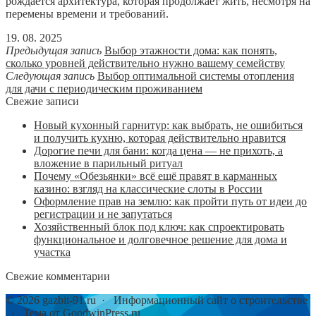
рождается архитектура, которая продолжает жить, несмотря на
перемены времени и требований.
19. 08. 2025
Предыдущая запись
Выбор этажности дома: как понять,
сколько уровней действительно нужно вашему семейству
Следующая запись
Выбор оптимальной системы отопления
для дачи с периодическим проживанием
Свежие записи
Новый кухонный гарнитур: как выбрать, не ошибиться
и получить кухню, которая действительно нравится
Дорогие печи для бани: когда цена — не прихоть, а
вложение в парильный ритуал
Почему «Обезьянки» всё ещё правят в карманных
казино: взгляд на классические слоты в России
Оформление прав на землю: как пройти путь от идеи до
регистрации и не запутаться
Хозяйственный блок под ключ: как спроектировать
функциональное и долговечное решение для дома и
участка
Свежие комментарии
©
2026
gazbit-91.ru
·
Информационный сайт о строительстве
·
Тема от GoodwinPress.ru