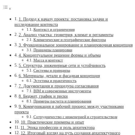
1. Подход к началу проекта: постановка задачи и
исследование контекста
Контекст и ограничения
2. Анализ участка: геометрия, климат и регламенты
Климатические и географические факторы
3. Функциональное зонирование и планировочная концепция
Принципы планировки
4. Концептуальное решение формы и объема
Масса и контекст
5. Структура, инженерные сети и устойчивость
Системы и принципы
6. Материалы, детали и фасадная концепция
Эстетика и практичность
7. Документация и процедура согласования
BIM и современные инструменты
8. Бюджет, график и риски
Примеры расчета и планирования
9. Коммуникация и рабочий процесс между участниками
проекта
Сотрудничество с инженерией и строительством
10. Практические примеры и опыт
11. Этика профессии и роль архитектора
12. Итоговый взгляд на путь создания архитектурного